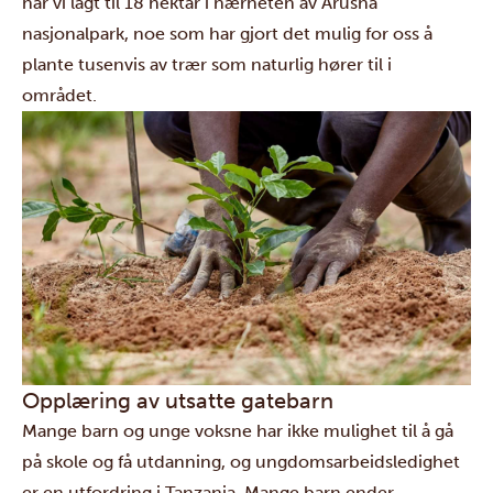
har vi lagt til 18 hektar i nærheten av Arusha
nasjonalpark, noe som har gjort det mulig for oss å
plante tusenvis av trær som naturlig hører til i
området.
Opplæring av utsatte gatebarn
Mange barn og unge voksne har ikke mulighet til å gå
på skole og få utdanning, og ungdomsarbeidsledighet
er en utfordring i Tanzania. Mange barn ender