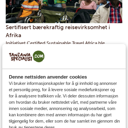
Sertifisert bærekraftig reisevirksomhet i
Afrika
Initiativet Certified Sustainable Travel Africa ble
opprettet av grunnleggerne av Tanzania Specialist.
Som ledende på turistmarkedet i Tanzania har vi alltid
hatt bærekraft og miljøvern i sentrum for det vi gjør. Vi
leder an i en bølge av miljøforandringer i Tanzania, fra
Denne nettsiden anvender cookies
våre opplærings- og utdanningsprogrammer til våre
Vi bruker informasjonskapsler for å gi innhold og annonser
et personlig preg, for å levere sosiale mediefunksjoner og
lokale resirkuleringsinitiativer og de svært høye
for å analysere trafikken vår. Vi deler dessuten informasjon
standardene du finner hos alle Tanzania Specialist-
om hvordan du bruker nettstedet vårt, med partnerne våre
assosierte partnere. Dette sertifikatet anerkjenner alle
innen sosiale medier, annonsering og analysearbeid, som
virksomheter i turistsektoren i Tanzania som følger
kan kombinere den med annen informasjon du har gjort
tilgjengelig for dem, eller som de har samlet inn gjennom din
bærekraftige forretningspraksiser og har miljøet som
bruk av tjenestene deres.