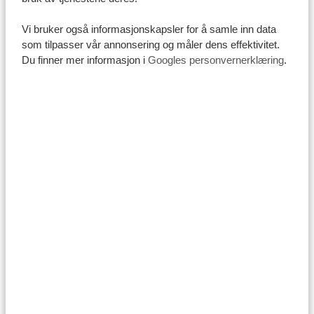
førsteprioritet, og det er en del av vår langsiktige
forpliktelse til å skape et bærekraftig Tanzania for alle.
Vi bruker også informasjonskapsler for å samle inn data
som tilpasser vår annonsering og måler dens effektivitet.
Du finner mer informasjon i
Googles personvernerklæring
.
Sertifisert for bærekraft og rettferdig
praksis på Kilimanjaro
På Tanzania Specialist er ansvarlige reiser kjernen i alt vi