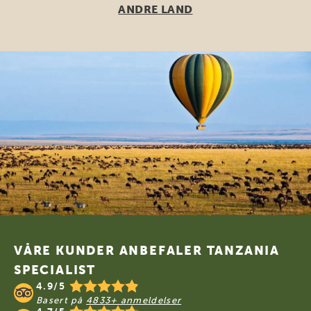
ANDRE LAND
Footer
VÅRE KUNDER ANBEFALER TANZANIA
SPECIALIST
4.9/5
Basert på
4833+ anmeldelser