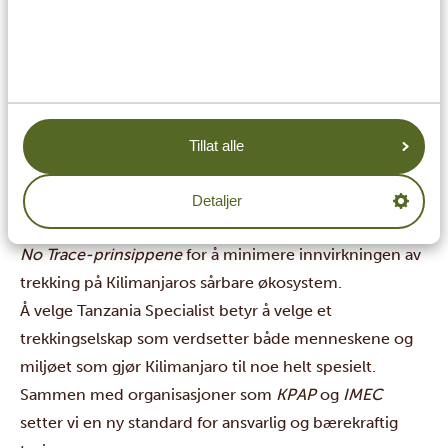
gjør. Vi er glade for å kunne fortelle at vi nå er offisielt
sertifisert av
Kilimanjaro Responsible Trekking
Organization (KRTO)
. Denne anerkjennelsen
gjenspeiler vår urokkelige forpliktelse til etisk
klatrepraksis, og sikrer at våre bærere, guider og hele
mannskapet blir behandlet med respekt og rettferdig
Tillat alle
kompensert.
Vårt partnerskap med KRTO betyr også at vi følger de
Detaljer
høyeste standardene for miljøansvar og følger
Leave
No Trace-prinsippene
for å minimere innvirkningen av
trekking på Kilimanjaros sårbare økosystem.
Å velge Tanzania Specialist betyr å velge et
trekkingselskap som verdsetter både menneskene og
miljøet som gjør Kilimanjaro til noe helt spesielt.
Sammen med organisasjoner som
KPAP
og
IMEC
setter vi en ny standard for ansvarlig og bærekraftig