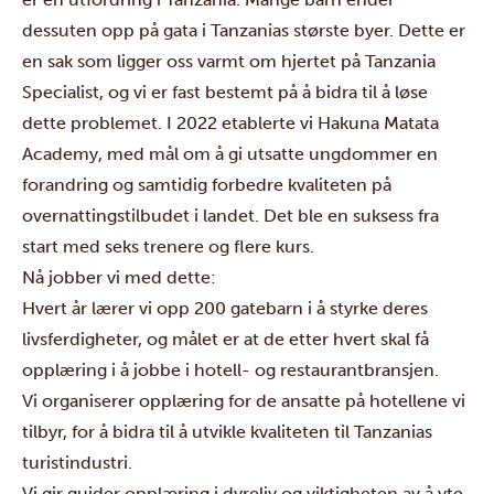
dessuten opp på gata i Tanzanias største byer. Dette er
en sak som ligger oss varmt om hjertet på Tanzania
Specialist, og vi er fast bestemt på å bidra til å løse
dette problemet. I 2022 etablerte vi
Hakuna Matata
Academy
, med mål om å gi utsatte ungdommer en
forandring og samtidig forbedre kvaliteten på
overnattingstilbudet i landet. Det ble en suksess fra
start med seks trenere og flere kurs.
Nå jobber vi med dette:
Hvert år lærer vi opp 200 gatebarn i å styrke deres
livsferdigheter, og målet er at de etter hvert skal få
opplæring i å jobbe i hotell- og restaurantbransjen.
Vi organiserer opplæring for de ansatte på hotellene vi
tilbyr, for å bidra til å utvikle kvaliteten til Tanzanias
turistindustri.
Vi gir guider opplæring i dyreliv og viktigheten av å yte