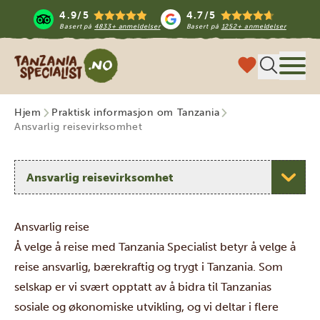
4.9/5
4.7/5
Basert på
4833+ anmeldelser
Basert på
1252+ anmeldelser
Tanzania Specialist
Meny
Hjem
Praktisk informasjon om Tanzania
Ansvarlig reisevirksomhet
Velg et emne
Ansvarlig reise
Å velge å reise med Tanzania Specialist betyr å velge å
reise ansvarlig, bærekraftig og trygt i Tanzania. Som
selskap er vi svært opptatt av å bidra til Tanzanias
sosiale og økonomiske utvikling, og vi deltar i flere