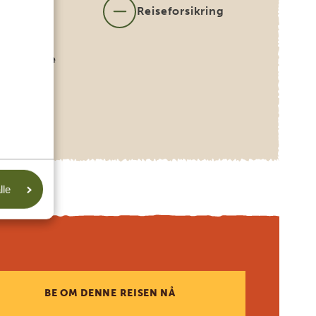
m
Reiseforsikring
rnasjonale
iser (kan
lles på
spørsel)
lle
BE OM DENNE REISEN NÅ