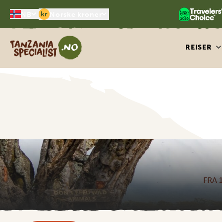
kr
NB
Norske kroner
Tanzania Specialist
REISER
FRA 