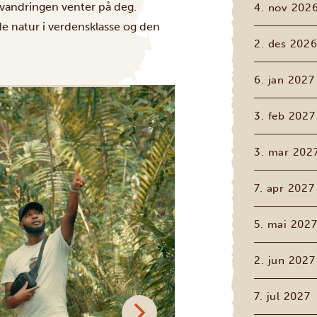
-vandringen venter på deg.
4. nov 202
e natur i verdensklasse og den
2. des 202
6. jan 2027
3. feb 2027
3. mar 202
7. apr 2027
5. mai 202
2. jun 2027
7. jul 2027