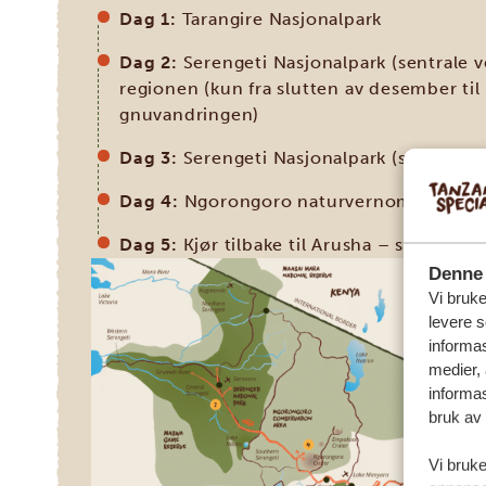
Dag 1:
Tarangire Nasjonalpark
Dag 2:
Serengeti Nasjonalpark (sentrale 
regionen (kun fra slutten av desember til
gnuvandringen)
Dag 3:
Serengeti Nasjonalpark (sentrale v
Dag 4:
Ngorongoro naturvernområde (inkl
Dag 5:
Kjør tilbake til Arusha – slutten på
Denne 
Vi bruke
levere s
informas
medier,
informas
bruk av 
Vi bruke