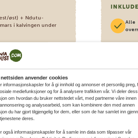
INKLUD
vest/øst) + Ndutu-
Alle
 mars i kalvingen under
over
est/øst)
24/7
. krateret)
 safarien
Park
nettsiden anvender cookies
r informasjonskapsler for å gi innhold og annonser et personlig preg, 
osiale mediefunksjoner og for å analysere trafikken vår. Vi deler des
jon om hvordan du bruker nettstedet vårt, med partnerne våre innen 
Safar
 annonsering og analysearbeid, som kan kombinere den med annen
jon du har gjort tilgjengelig for dem, eller som de har samlet inn gjen
tjenestene deres.
UNNTAT
r også informasjonskapsler for å samle inn data som tilpasser vår