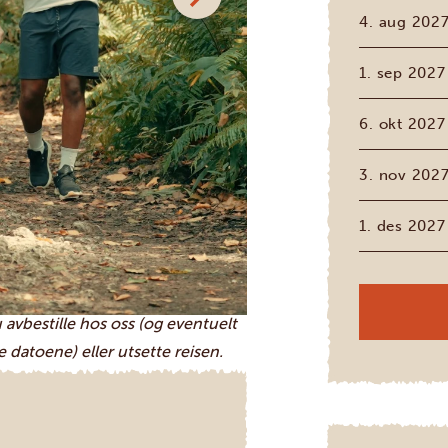
4. aug 202
1. sep 2027
6. okt 2027
u av på autentiske lodger som
elige enkeltrom og god mat. Om
3. nov 202
se sola forsvinne som en
.
1. des 2027
ditt – og du vil huske dem resten
is færre enn tre deltakere er
du avbestille hos oss (og eventuelt
datoene) eller utsette reisen.