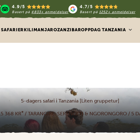
4.9/5
4.7/5
Basert på
4833+ anmeldelser
Basert på
1252+ anmeldelser
SAFARIER
KILIMANJARO
ZANZIBAR
OPPDAG TANZANIA
5-dagers safari i Tanzania [Liten gruppetur]
*
15 368 KR
/ TARANGIRE, SERENGETI & NGORONGORO / 5 