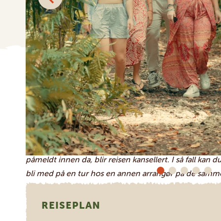
Mellom disse uforglemmelige opplevelsene slapper d
skjemmer deg bort med tanzaniansk gjestfrihet, kos
kvelden kan du sitte sammen med de andre reisende, 
glødende kule bak horisonten og skåle for nye minner
Dette blir de mest opplevelsesrike fem dagene i livet 
av livet.
Vi bekrefter hver reise senest 20 dager før avreise. Hv
påmeldt innen da, blir reisen kansellert. I så fall kan 
bli med på en tur hos en annen arrangør på de samme 
REISEPLAN