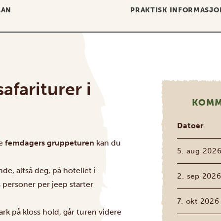
LAN
PRAKTISK INFORMASJO
afariturer i
KOMM
Datoer
ne
femdagers gruppeturen
kan du
5. aug 202
e, altså deg, på hotellet i
2. sep 202
personer per jeep starter
7. okt 2026
rk på kloss hold, går turen videre