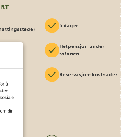
ERT
5 dager
nattingssteder
Helpensjon under
 service
safarien
avgifter
Reservasjonskostnader
for å
suten
sosiale
ier
nom din
T