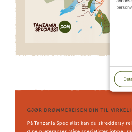
annonser
personv
Deta
GJØR DRØMMEREISEN DIN TIL VIRKELI
På Tanzania Specialist kan du skreddersy rei
dine preferanser. Våre spesialister jobber