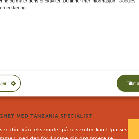
ing og måler dens effektivitet. Du finner mer informasjon i
Googles
Visu
ernerklæring
.
Inte
flyre
besti
fore
ljer
Tillat a
GHET MED TANZANIA SPECIALIST
sen din. Våre eksempler på reiseruter kan tilpasses
 sammen med deg for å skape din drømmereise!