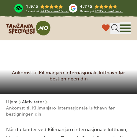
4.9/5
4.7/5
Basert på
4833+ anmeldelser
Basert på
1252+ anmeldelser
Tanzania Specialist
Meny
Ankomst til Kilimanjaro internasjonale lufthavn før
bestigningen din
Hjem
Aktiviteter
Ankomst til Kilimanjaro internasjonale lufthavn før
bestigningen din
Når du lander ved Kilimanjaro internasjonale lufthavn,