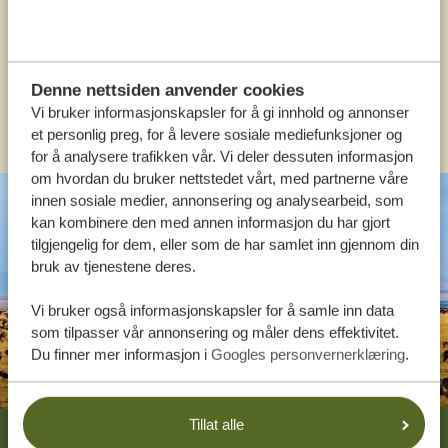
NORSK:
+31 174 788 108
Denne nettsiden anvender cookies
ANDRE LAND
Vi bruker informasjonskapsler for å gi innhold og annonser
et personlig preg, for å levere sosiale mediefunksjoner og
for å analysere trafikken vår. Vi deler dessuten informasjon
om hvordan du bruker nettstedet vårt, med partnerne våre
innen sosiale medier, annonsering og analysearbeid, som
kan kombinere den med annen informasjon du har gjort
tilgjengelig for dem, eller som de har samlet inn gjennom din
bruk av tjenestene deres.
Vi bruker også informasjonskapsler for å samle inn data
som tilpasser vår annonsering og måler dens effektivitet.
Du finner mer informasjon i
Googles personvernerklæring
.
Footer
Tillat alle