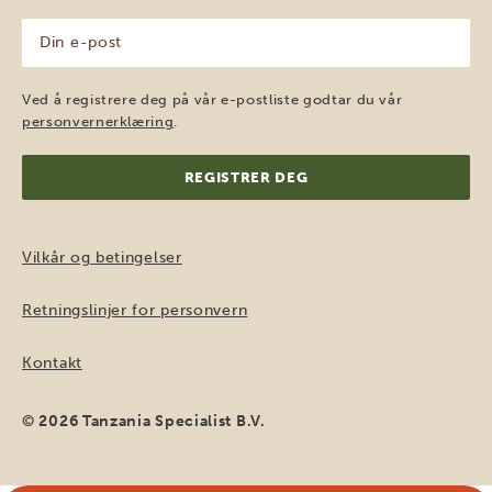
(Påkrevd)
Din
e-
post
(Påkrevd)
Ved å registrere deg på vår e-postliste godtar du vår
personvernerklæring
.
Vilkår og betingelser
Retningslinjer for personvern
Kontakt
© 2026 Tanzania Specialist B.V.