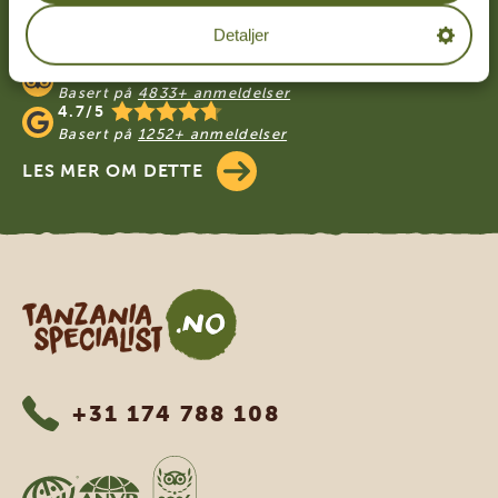
VÅRE KUNDER ANBEFALER TANZANIA
Detaljer
SPECIALIST
4.9/5
Basert på
4833+ anmeldelser
4.7/5
Basert på
1252+ anmeldelser
LES MER OM DETTE
Tanzania Specialist
+31 174 788 108