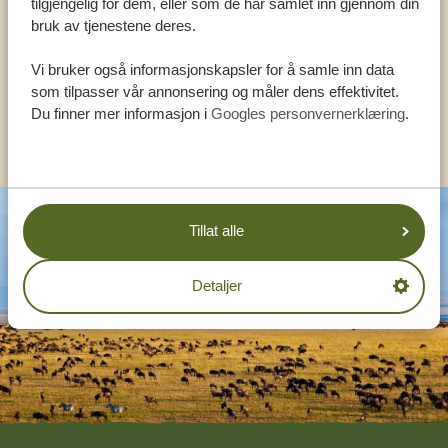
tilgjengelig for dem, eller som de har samlet inn gjennom din
bruk av tjenestene deres.
NORSK:
+31 174 788 108
Vi bruker også informasjonskapsler for å samle inn data
som tilpasser vår annonsering og måler dens effektivitet.
Du finner mer informasjon i
Googles personvernerklæring
.
ANDRE LAND
Tillat alle
Detaljer
Footer