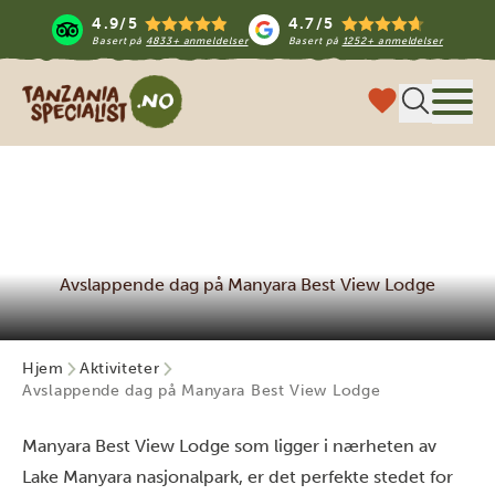
4.9/5
4.7/5
Basert på
4833+ anmeldelser
Basert på
1252+ anmeldelser
Tanzania Specialist
Meny
Avslappende dag på Manyara Best View Lodge
Hjem
Aktiviteter
Avslappende dag på Manyara Best View Lodge
Manyara Best View Lodge som ligger i nærheten av
Lake Manyara nasjonalpark, er det perfekte stedet for