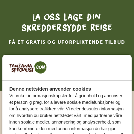
La oss lage din
skreddersydde reise
FÅ ET GRATIS OG UFORPLIKTENDE TILBUD
BEGYNN Å PLANLEGGE DRØMMEREISEN
DIN
Denne nettsiden anvender cookies
Vi bruker informasjonskapsler for å gi innhold og annonser
et personlig preg, for å levere sosiale mediefunksjoner og
Ring en ekspert
for å analysere trafikken vår. Vi deler dessuten informasjon
om hvordan du bruker nettstedet vårt, med partnerne våre
innen sosiale medier, annonsering og analysearbeid, som
VÅRE SPESIALISTER ER HER FOR Å HJELPE
kan kombinere den med annen informasjon du har gjort
DEG