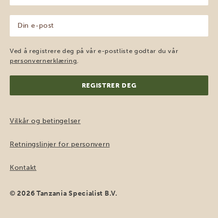
(Påkrevd)
Din
e-
post
(Påkrevd)
Ved å registrere deg på vår e-postliste godtar du vår
personvernerklæring
.
Vilkår og betingelser
Retningslinjer for personvern
Kontakt
© 2026 Tanzania Specialist B.V.