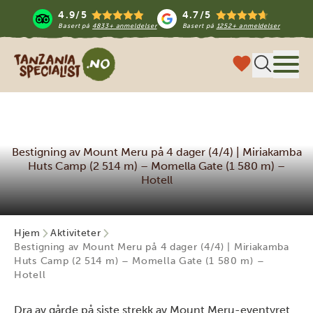
4.9/5
4.7/5
Basert på
4833+ anmeldelser
Basert på
1252+ anmeldelser
Tanzania Specialist
Meny
Bestigning av Mount Meru på 4 dager (4/4) | Miriakamba
Huts Camp (2 514 m) – Momella Gate (1 580 m) –
Hotell
Hjem
Aktiviteter
Bestigning av Mount Meru på 4 dager (4/4) | Miriakamba
Huts Camp (2 514 m) – Momella Gate (1 580 m) –
Hotell
Dra av gårde på siste strekk av Mount Meru-eventyret.