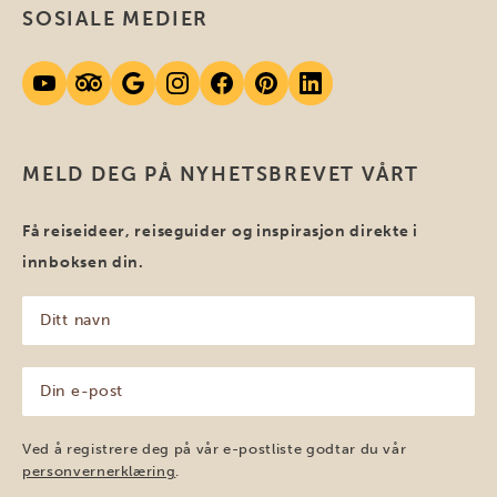
SOSIALE MEDIER
MELD DEG PÅ NYHETSBREVET VÅRT
Få reiseideer, reiseguider og inspirasjon direkte i
innboksen din.
Ditt
navn
(Påkrevd)
Din
e-
post
(Påkrevd)
Ved å registrere deg på vår e-postliste godtar du vår
personvernerklæring
.