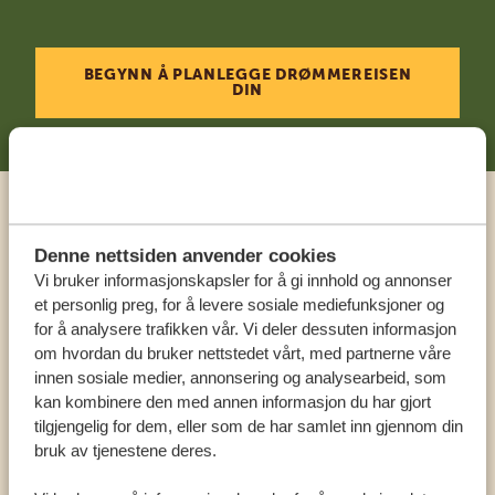
BEGYNN Å PLANLEGGE DRØMMEREISEN
DIN
Ring en ekspert
Denne nettsiden anvender cookies
Vi bruker informasjonskapsler for å gi innhold og annonser
VÅRE SPESIALISTER ER HER FOR Å HJELPE
et personlig preg, for å levere sosiale mediefunksjoner og
DEG
for å analysere trafikken vår. Vi deler dessuten informasjon
om hvordan du bruker nettstedet vårt, med partnerne våre
innen sosiale medier, annonsering og analysearbeid, som
kan kombinere den med annen informasjon du har gjort
NORSK:
+31 174 788 108
tilgjengelig for dem, eller som de har samlet inn gjennom din
bruk av tjenestene deres.
ANDRE LAND