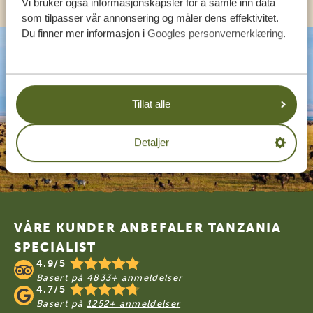
Vi bruker også informasjonskapsler for å samle inn data
som tilpasser vår annonsering og måler dens effektivitet.
Du finner mer informasjon i
Googles personvernerklæring
.
Tillat alle
Detaljer
Footer
VÅRE KUNDER ANBEFALER TANZANIA
SPECIALIST
4.9/5
Basert på
4833+ anmeldelser
4.7/5
Basert på
1252+ anmeldelser