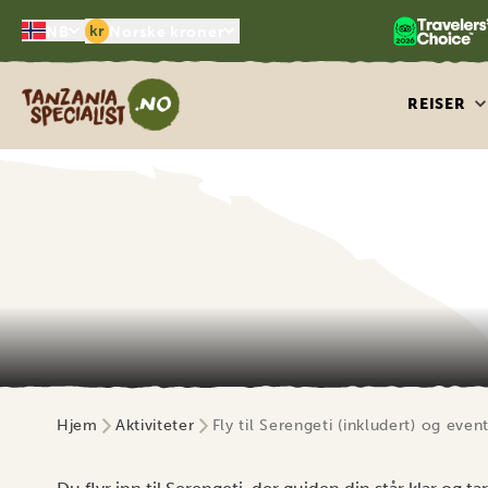
kr
NB
Norske kroner
Tanzania Specialist
REISER
Hjem
Aktiviteter
Fly til Serengeti (inkludert) og event