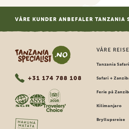
Footer
VÅRE KUNDER ANBEFALER TANZANIA S
Tanzania Specialist
VÅRE REIS
Tanzania Safar
+31 174 788 108
Safari + Zanzib
Ferie på Zanzi
Kilimanjaro
Bryllupsreise