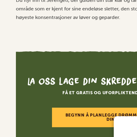
Du flyr inn til Serengeti, der guiden din står klar og t
område som er kjent for sine endeløse sletter, den st
høyeste konsentrasjoner av løver og geparder.
La oss lage din skredde
FÅ ET GRATIS OG UFORPLIKTEN
BEGYNN Å PLANLEGGE DRØMM
DIN