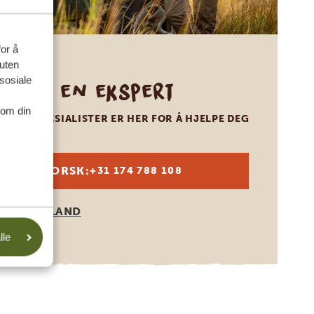
for å
suten
sosiale
Ring en ekspert
nom din
VÅRE SPESIALISTER ER HER FOR Å HJELPE DEG
NORSK:
+31 174 788 108
ANDRE LAND
lle