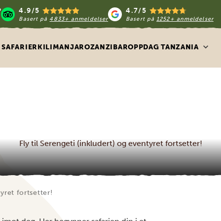
4.9/5
4.7/5
Basert på
4833+ anmeldelser
Basert på
1252+ anmeldelser
SAFARIER
KILIMANJARO
ZANZIBAR
OPPDAG TANZANIA
Fly til Serengeti (inkludert) og eventyret fortsetter!
yret fortsetter!