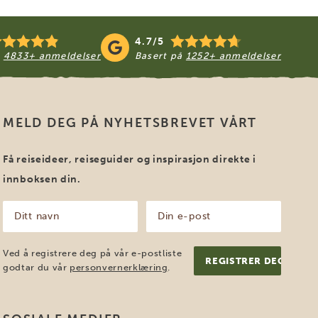
4.7/5
å
4833+ anmeldelser
Basert på
1252+ anmeldelser
MELD DEG PÅ NYHETSBREVET VÅRT
Få reiseideer, reiseguider og inspirasjon direkte i
innboksen din.
Ditt
Din
navn
e-
post
(Påkrevd)
(Påkrevd)
Ved å registrere deg på vår e-postliste
godtar du vår
personvernerklæring
.