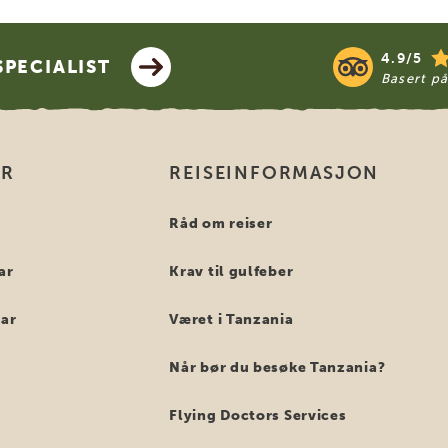
4.9/5
PECIALIST
Basert p
ER
REISEINFORMASJON
i
Råd om reiser
ar
Krav til gulfeber
bar
Været i Tanzania
Når bør du besøke Tanzania?
Flying Doctors Services