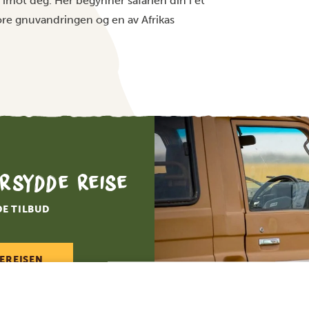
ar imot deg. Her begynner safarien din i et
ore gnuvandringen og en av Afrikas
rsydde reise
DE TILBUD
EREISEN