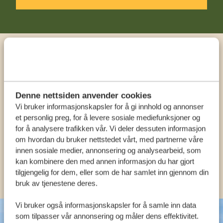
Ring en ekspert
VÅRE SPESIALISTER ER HER FOR Å HJELPE
Denne nettsiden anvender cookies
DEG
Vi bruker informasjonskapsler for å gi innhold og annonser
et personlig preg, for å levere sosiale mediefunksjoner og
for å analysere trafikken vår. Vi deler dessuten informasjon
NORSK:
om hvordan du bruker nettstedet vårt, med partnerne våre
+31 174 788 108
innen sosiale medier, annonsering og analysearbeid, som
kan kombinere den med annen informasjon du har gjort
ANDRE LAND
tilgjengelig for dem, eller som de har samlet inn gjennom din
bruk av tjenestene deres.
Vi bruker også informasjonskapsler for å samle inn data
som tilpasser vår annonsering og måler dens effektivitet.