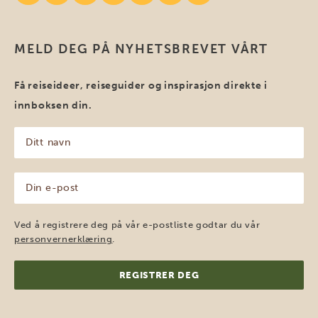
MELD DEG PÅ NYHETSBREVET VÅRT
Få reiseideer, reiseguider og inspirasjon direkte i
innboksen din.
Ditt
navn
(Påkrevd)
Din
e-
post
(Påkrevd)
Ved å registrere deg på vår e-postliste godtar du vår
personvernerklæring
.