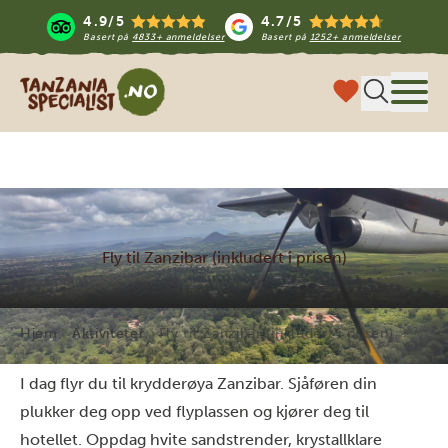
4.9/5
4.7/5
Basert på
4833+ anmeldelser
Basert på
1252+ anmeldelser
Tanzania Specialist
Meny
Fly til Zanzibar (inkludert i prisen)
Hjem
Aktiviteter
Fly til Zanzibar (inkludert i prisen)
I dag flyr du til krydderøya Zanzibar. Sjåføren din
plukker deg opp ved flyplassen og kjører deg til
hotellet. Oppdag hvite sandstrender, krystallklare