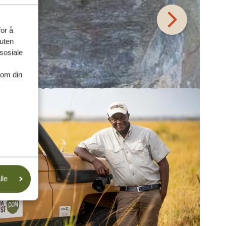
for å
suten
sosiale
nom din
lle