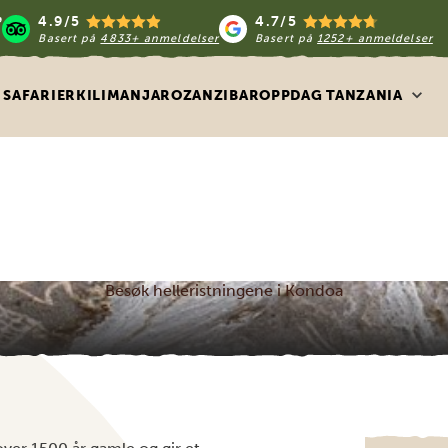
4.9/5
4.7/5
Basert på
4833+ anmeldelser
Basert på
1252+ anmeldelser
SAFARIER
KILIMANJARO
ZANZIBAR
OPPDAG TANZANIA
Besøk helleristningene i Kondoa