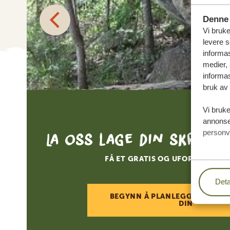
Denne 
Vi bruke
levere s
informas
medier,
informas
bruk av 
Vi bruke
annonser
La oss lage din skredde
personv
FÅ ET GRATIS OG UFORPLIKTEN
Deta
BEGYNN Å PLANLEGGE DRØMM
DIN