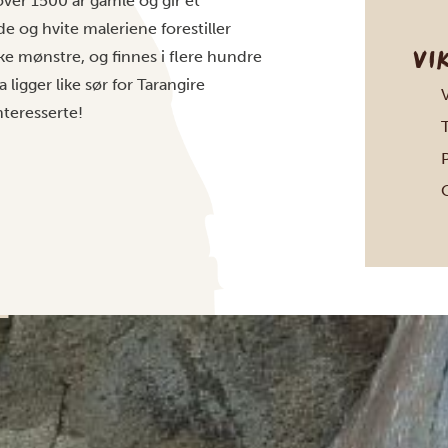
over 1500 år gamle og gir et
e og hvite maleriene forestiller
VI
e mønstre, og finnes i flere hundre
 ligger like sør for Tarangire
V
nteresserte!
T
P
G