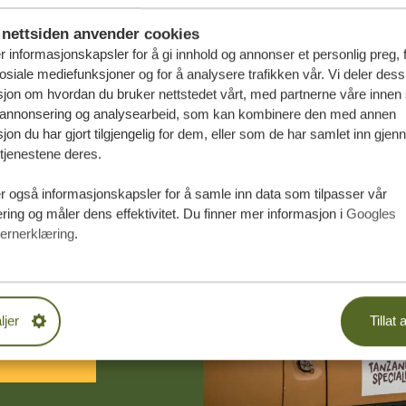
nettsiden anvender cookies
r informasjonskapsler for å gi innhold og annonser et personlig preg, 
osiale mediefunksjoner og for å analysere trafikken vår. Vi deler des
jon om hvordan du bruker nettstedet vårt, med partnerne våre innen 
 annonsering og analysearbeid, som kan kombinere den med annen
jon du har gjort tilgjengelig for dem, eller som de har samlet inn gjen
tjenestene deres.
r også informasjonskapsler for å samle inn data som tilpasser vår
ing og måler dens effektivitet. Du finner mer informasjon i
Googles
rsydde reise
ernerklæring
.
DE TILBUD
ljer
Tillat a
EREISEN