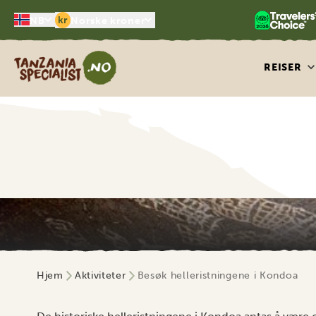
kr
NB
Norske kroner
Tanzania Specialist
REISER
Hjem
Aktiviteter
Besøk helleristningene i Kondoa