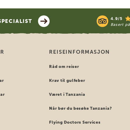
4.9/5
PECIALIST
Basert p
ER
REISEINFORMASJON
i
Råd om reiser
ar
Krav til gulfeber
bar
Været i Tanzania
Når bør du besøke Tanzania?
Flying Doctors Services