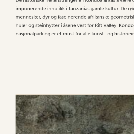
De historiske helleristningene i Kondoa antas å være 
imponerende innblikk i Tanzanias gamle kultur. De rød
mennesker, dyr og fascinerende afrikanske geometrisk
huler og steinhytter i åsene vest for Rift Valley. Kondoa
nasjonalpark og er et must for alle kunst- og historiei