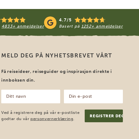
4.7/5
å
4833+ anmeldelser
Basert på
1252+ anmeldelser
MELD DEG PÅ NYHETSBREVET VÅRT
Få reiseideer, reiseguider og inspirasjon direkte i
innboksen din.
Ditt
Din
navn
e-
post
(Påkrevd)
(Påkrevd)
Ved å registrere deg på vår e-postliste
godtar du vår
personvernerklæring
.