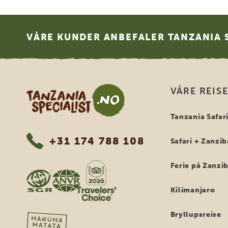
Footer
VÅRE KUNDER ANBEFALER TANZANIA S
Tanzania Specialist
VÅRE REIS
Tanzania Safar
+31 174 788 108
Safari + Zanzib
Ferie på Zanzi
Kilimanjaro
Bryllupsreise