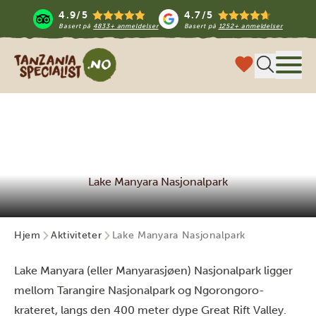
4.9/5
4.7/5
Basert på
4833+ anmeldelser
Basert på
1252+ anmeldelser
Tanzania Specialist
Meny
Lake Manyara Nasjonalpark
Hjem
Aktiviteter
Lake Manyara Nasjonalpark
Lake Manyara (eller Manyarasjøen) Nasjonalpark ligger
mellom Tarangire Nasjonalpark og Ngorongoro-
krateret, langs den 400 meter dype Great Rift Valley.