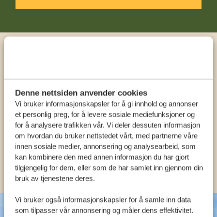
Ring en ekspert
VÅRE SPESIALISTER ER HER FOR Å HJELPE
Denne nettsiden anvender cookies
DEG
Vi bruker informasjonskapsler for å gi innhold og annonser
et personlig preg, for å levere sosiale mediefunksjoner og
for å analysere trafikken vår. Vi deler dessuten informasjon
NORSK:
om hvordan du bruker nettstedet vårt, med partnerne våre
+31 174 788 108
innen sosiale medier, annonsering og analysearbeid, som
kan kombinere den med annen informasjon du har gjort
ANDRE LAND
tilgjengelig for dem, eller som de har samlet inn gjennom din
bruk av tjenestene deres.
Vi bruker også informasjonskapsler for å samle inn data
som tilpasser vår annonsering og måler dens effektivitet.