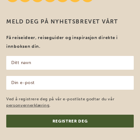
MELD DEG PÅ NYHETSBREVET VÅRT
Få reiseideer, reiseguider og inspirasjon direkte i
innboksen din.
Ditt
navn
(Påkrevd)
Din
e-
post
(Påkrevd)
Ved å registrere deg på vår e-postliste godtar du vår
personvernerklæring
.