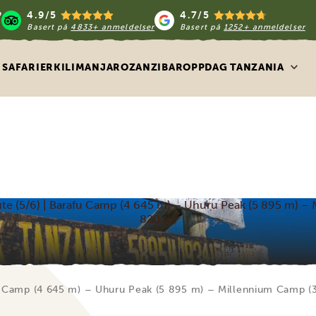
4.9/5
4.7/5
Basert på
4833+ anmeldelser
Basert på
1252+ anmeldelser
SAFARIER
KILIMANJARO
ZANZIBAR
OPPDAG TANZANIA
e (5/6) | Barafu Camp (4 645 m) – Uhuru Peak (5 895 m) –
820 m)
u Camp (4 645 m) – Uhuru Peak (5 895 m) – Millennium Camp (