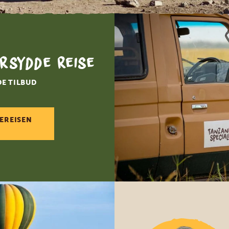
rsydde reise
DE TILBUD
EREISEN