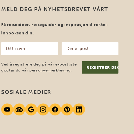
MELD DEG PÅ NYHETSBREVET VÅRT
Få reiseideer, reiseguider og inspirasjon direkte i
innboksen din.
Ditt
Din
navn
e-
post
(Påkrevd)
(Påkrevd)
Ved å registrere deg på vår e-postliste
godtar du vår
personvernerklæring
.
SOSIALE MEDIER