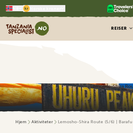
kr
NB
Norske kroner
Tanzania Specialist
REISER
Lemosho-Shira Rout
Hjem
Aktiviteter
Lemosho-Shira Route (5/6) | Baraf