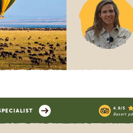
4.9/5
PECIALIST
Basert p