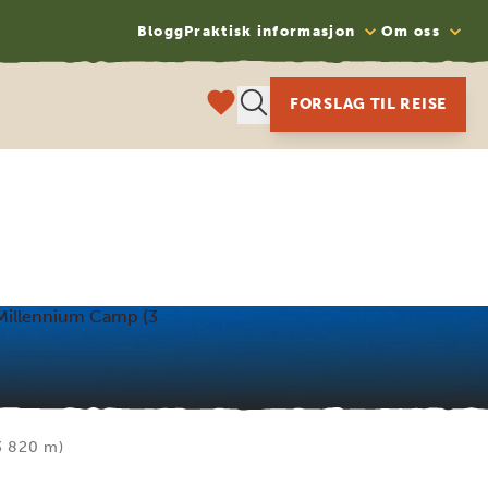
Blogg
Praktisk informasjon
Om oss
FORSLAG TIL REISE
 Millennium Camp (3
3 820 m)