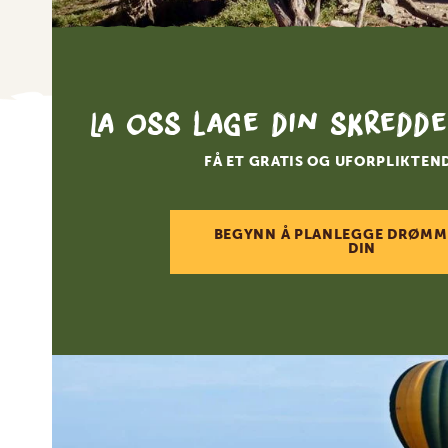
La oss lage din skredde
FÅ ET GRATIS OG UFORPLIKTEN
BEGYNN Å PLANLEGGE DRØMM
DIN