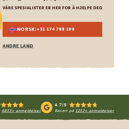
VÅRE SPESIALISTER ER HER FOR Å HJELPE DEG
NORSK:
+31 174 788 108
ANDRE LAND
4.7/5
å
4833+ anmeldelser
Basert på
1252+ anmeldelser