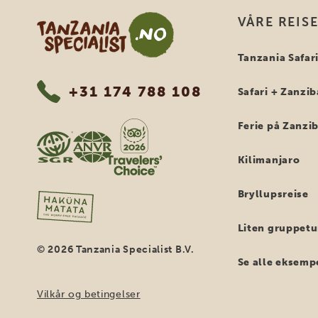
Tanzania Specialist
VÅRE REIS
Tanzania Safar
+31 174 788 108
Safari + Zanzib
Ferie på Zanzi
Kilimanjaro
Bryllupsreise
Liten gruppetu
© 2026 Tanzania Specialist B.V.
Se alle eksemp
Vilkår og betingelser