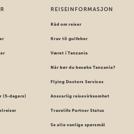
ER
REISEINFORMASJON
i
Råd om reiser
ar
Krav til gulfeber
bar
Været i Tanzania
Når bør du besøke Tanzania?
Flying Doctors Services
r (5-dagers)
Ansvarlig reisevirksomhet
elreiser
Travelife Partner Status
Se alle vanlige spørsmål