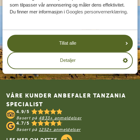
som tilpasser vår annonsering og måler dens effektivitet.
Du finner mer informasjon i
Googles personvernerklæring
.
Tillat alle
Detaljer
Footer
VÅRE KUNDER ANBEFALER TANZANIA
SPECIALIST
4.9/5
Basert på
4833+ anmeldelser
4.7/5
Basert på
1252+ anmeldelser
LES MER OM DETTE