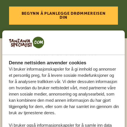
BEGYNN Å PLANLEGGE DRØMMEREISEN
DIN
Ring en ekspert
Denne nettsiden anvender cookies
Vi bruker informasjonskapsler for å gi innhold og annonser
VÅRE SPESIALISTER ER HER FOR Å HJELPE
et personlig preg, for å levere sosiale mediefunksjoner og
DEG
for å analysere trafikken vår. Vi deler dessuten informasjon
om hvordan du bruker nettstedet vårt, med partnerne våre
innen sosiale medier, annonsering og analysearbeid, som
NORSK:
+31 174 788 108
kan kombinere den med annen informasjon du har gjort
tilgjengelig for dem, eller som de har samlet inn gjennom din
bruk av tjenestene deres.
ANDRE LAND
Vi bruker også informasjonskapsler for å samle inn data