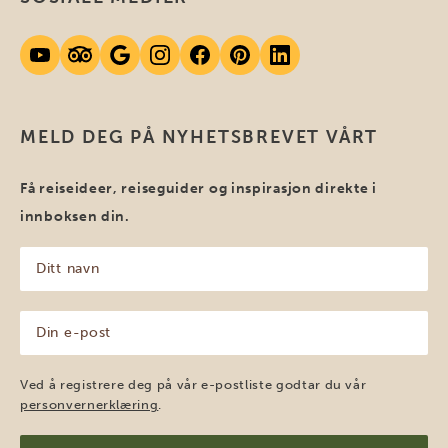
MELD DEG PÅ NYHETSBREVET VÅRT
Få reiseideer, reiseguider og inspirasjon direkte i
innboksen din.
Ditt
navn
(Påkrevd)
Din
e-
post
(Påkrevd)
Ved å registrere deg på vår e-postliste godtar du vår
personvernerklæring
.