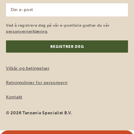
Din
e-
post
(Påkrevd)
Ved å registrere deg på vår e-postliste godtar du vår
personvernerklæring
.
Vilkår og betingelser
Retningslinjer for personvern
Kontakt
© 2026 Tanzania Specialist B.V.