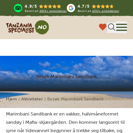
4.9/5
4.7/5
Basert på
4833+ anmeldelser
Basert på
1252+ anmeldelser
Tanzania Specialist
Meny
Besøk Marimbani Sandbank
Hjem
Aktiviteter
Besøk Marimbani Sandbank
Marimbani Sandbank er en vakker, halvmåneformet
sandøy i Mafia-skjærgården. Den kommer langsomt til
syne når tidevannet begynner å trekke seg tilbake, og