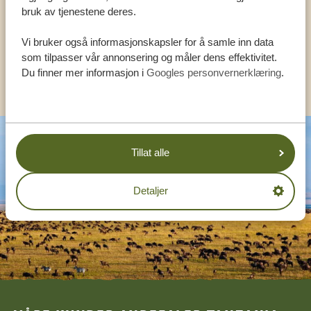
bruk av tjenestene deres.
NORSK:
+31 174 788 108
Vi bruker også informasjonskapsler for å samle inn data
som tilpasser vår annonsering og måler dens effektivitet.
Du finner mer informasjon i
Googles personvernerklæring
.
ANDRE LAND
Tillat alle
Detaljer
Footer