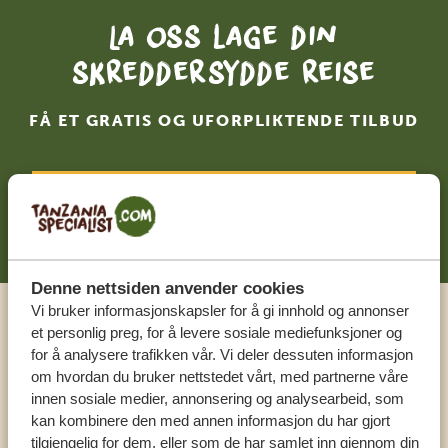
La oss lage din
skreddersydde reise
FÅ ET GRATIS OG UFORPLIKTENDE TILBUD
BEGYNN Å PLANLEGGE DRØMMEREISEN
DIN
Denne nettsiden anvender cookies
Vi bruker informasjonskapsler for å gi innhold og annonser
et personlig preg, for å levere sosiale mediefunksjoner og
Ring en ekspert
for å analysere trafikken vår. Vi deler dessuten informasjon
om hvordan du bruker nettstedet vårt, med partnerne våre
VÅRE SPESIALISTER ER HER FOR Å HJELPE
innen sosiale medier, annonsering og analysearbeid, som
DEG
kan kombinere den med annen informasjon du har gjort
tilgjengelig for dem, eller som de har samlet inn gjennom din