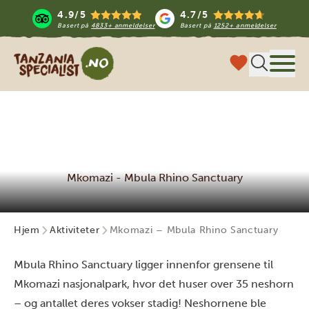
4.9/5
4.7/5
Basert på
4833+ anmeldelser
Basert på
1252+ anmeldelser
Tanzania Specialist
Meny
Mkomazi - Mbula Rhino Sanctuary
Hjem
Aktiviteter
Mkomazi – Mbula Rhino Sanctuary
Mbula Rhino Sanctuary ligger innenfor grensene til
Mkomazi nasjonalpark, hvor det huser over 35 neshorn
– og antallet deres vokser stadig! Neshornene ble