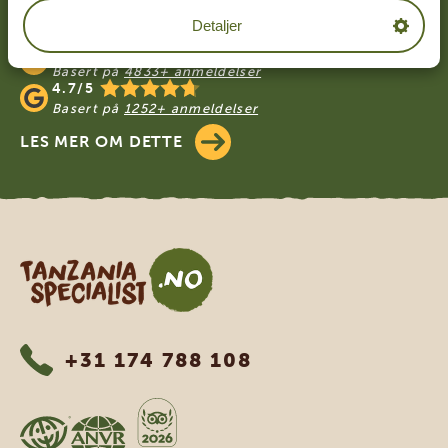
VÅRE KUNDER ANBEFALER TANZANIA
Detaljer
SPECIALIST
4.9/5
Basert på
4833+ anmeldelser
4.7/5
Basert på
1252+ anmeldelser
LES MER OM DETTE
Tanzania Specialist
+31 174 788 108