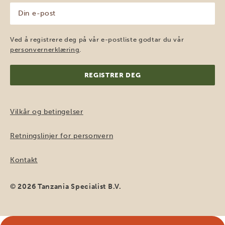
Din
e-
post
(Påkrevd)
Ved å registrere deg på vår e-postliste godtar du vår
personvernerklæring
.
Vilkår og betingelser
Retningslinjer for personvern
Kontakt
© 2026 Tanzania Specialist B.V.