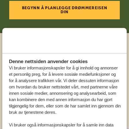
BEGYNN Å PLANLEGGE DRØMMEREISEN
DIN
Ring en ekspert
Denne nettsiden anvender cookies
VÅRE SPESIALISTER ER HER FOR Å HJELPE
Vi bruker informasjonskapsler for å gi innhold og annonser
DEG
et personlig preg, for å levere sosiale mediefunksjoner og
for å analysere trafikken vår. Vi deler dessuten informasjon
om hvordan du bruker nettstedet vårt, med partnerne våre
innen sosiale medier, annonsering og analysearbeid, som
NORSK:
+31 174 788 108
kan kombinere den med annen informasjon du har gjort
tilgjengelig for dem, eller som de har samlet inn gjennom din
ANDRE LAND
bruk av tjenestene deres.
Vi bruker også informasjonskapsler for å samle inn data