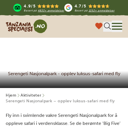
4.9/5
4.7/5
Basert på
4833+ anmeldelser
Basert på
1252+ anmeldelser
Tanzania Specialist
Meny
Serengeti Nasjonalpark - opplev luksus-safari med fly
Hjem
Aktiviteter
Serengeti Nasjonalpark – opplev luksus-safari med fly
Fly inn i svimlende vakre Serengeti Nasjonalpark for å
oppleve safari i verdensklasse. Se de berømte ‘Big Five’