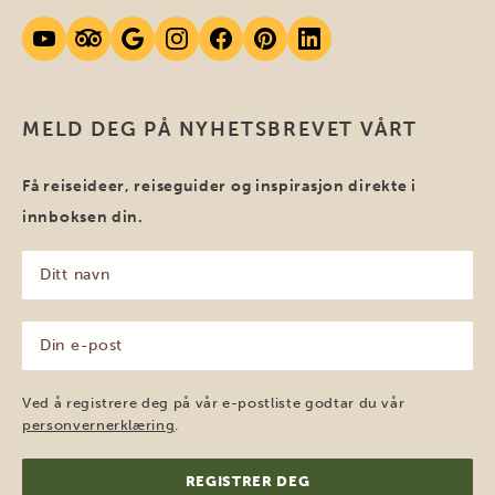
MELD DEG PÅ NYHETSBREVET VÅRT
Få reiseideer, reiseguider og inspirasjon direkte i
innboksen din.
Ditt
navn
(Påkrevd)
Din
e-
post
(Påkrevd)
Ved å registrere deg på vår e-postliste godtar du vår
personvernerklæring
.