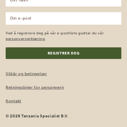
navn
(Påkrevd)
Din
e-
post
(Påkrevd)
Ved å registrere deg på vår e-postliste godtar du vår
personvernerklæring
.
Vilkår og betingelser
Retningslinjer for personvern
Kontakt
© 2026 Tanzania Specialist B.V.