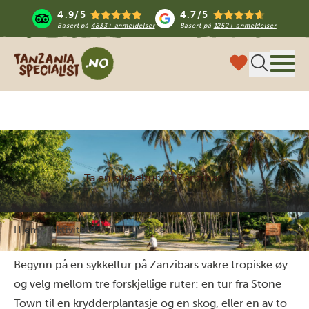
4.9/5
4.7/5
Basert på
4833+ anmeldelser
Basert på
1252+ anmeldelser
Tanzania Specialist
Meny
Ta en sykkeltur på Zanzibar!
Hjem
Aktiviteter
Ta en sykkeltur på Zanzibar!
Begynn på en sykkeltur på Zanzibars vakre tropiske øy
og velg mellom tre forskjellige ruter: en tur fra Stone
Town til en krydderplantasje og en skog, eller en av to