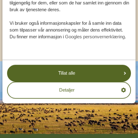
DEG
tilgjengelig for dem, eller som de har samlet inn gjennom din
bruk av tjenestene deres.
Vi bruker også informasjonskapsler for å samle inn data
NORSK:
+31 174 788 108
som tilpasser vår annonsering og måler dens effektivitet.
Du finner mer informasjon i
Googles personvernerklæring
.
ANDRE LAND
Tillat alle
Detaljer
Footer