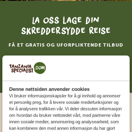
La oss lage din
skreddersydde reise
FÅ ET GRATIS OG UFORPLIKTENDE TILBUD
BEGYNN Å PLANLEGGE DRØMMEREISEN
DIN
Denne nettsiden anvender cookies
Vi bruker informasjonskapsler for å gi innhold og annonser
et personlig preg, for å levere sosiale mediefunksjoner og
Ring en ekspert
for å analysere trafikken vår. Vi deler dessuten informasjon
om hvordan du bruker nettstedet vårt, med partnerne våre
innen sosiale medier, annonsering og analysearbeid, som
VÅRE SPESIALISTER ER HER FOR Å HJELPE
kan kombinere den med annen informasjon du har gjort