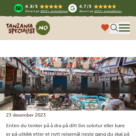
4.9/5
4.7/5
Basert på
4833+ anmeldelser
Basert på
1252+ anmeldelser
Tanzania Specialist
Meny
Er Tanzania trygt?
Hjem
Blogg
Er Tanzania trygt?
23 desember 2023
Enten du tenker på å dra på ditt livs solotur eller bare
er på utkikk etter et nytt reisemål neste gang du skal på