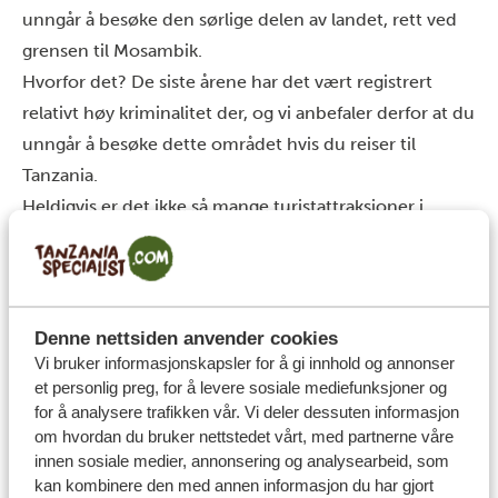
unngår å besøke den sørlige delen av landet, rett ved
grensen til Mosambik.
Hvorfor det? De siste årene har det vært registrert
relativt høy kriminalitet der, og vi anbefaler derfor at du
unngår å besøke dette området hvis du reiser til
Tanzania.
Heldigvis er det ikke så mange turistattraksjoner i
nærheten av denne regionen i Tanzania, så det burde
uansett ikke være noen grunn til å besøke den sørlige
delen av Tanzania.
I tillegg til å sørge for at du unngår å reise til den sørlige
Denne nettsiden anvender cookies
delen av Tanzania, anbefales det også at du er på vakt
Vi bruker informasjonskapsler for å gi innhold og annonser
et personlig preg, for å levere sosiale mediefunksjoner og
når du utforsker hovedstaden Dar es Salaam.
for å analysere trafikken vår. Vi deler dessuten informasjon
Selv om dette ikke på noen måte er et sted i Tanzania
om hvordan du bruker nettstedet vårt, med partnerne våre
du bør unngå,
er
det
et område av Tanzania som har
innen sosiale medier, annonsering og analysearbeid, som
kan kombinere den med annen informasjon du har gjort
høy kriminalitet, spesielt overfall, hærverk og tyveri.