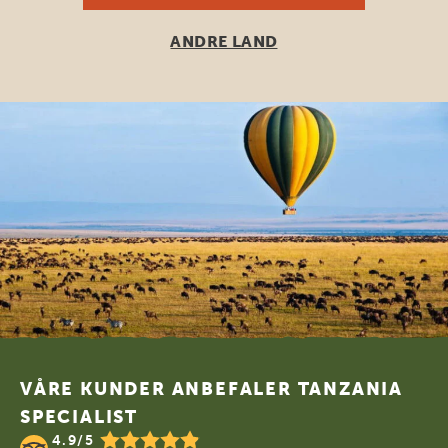
ANDRE LAND
Footer
VÅRE KUNDER ANBEFALER TANZANIA
SPECIALIST
4.9/5