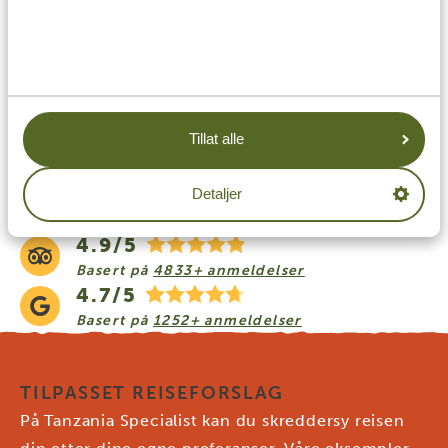
Del denne artikkelen:
GJØR DRØMMEREISEN DIN
Tillat alle
TIL VIRKELIGHET MED
Detaljer
TANZANIA SPECIALIST.
4.9/5
Basert på
4833+ anmeldelser
4.7/5
Basert på
1252+ anmeldelser
TILPASSET REISEFORSLAG
På Tanzania Specialist kan du skreddersy reisen