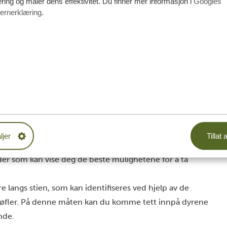
ing og måler dens effektivitet. Du finner mer informasjon i
Googles
ernerklæring
.
Serengeti og i nærheten av Ikorongo viltreservat, og her
ytt nivå. Her kan du ta det helt med ro, vel vitende om at
 bekvemmeligheter.
selige telt og spiseplasser i nærheten. Forbered deg
nimal innvirkning på miljøet.
r har du flere måter å se elefanter, geparder, løver og
ljer
Tillat a
tte pris på utsikten du finner her. Hvorfor? Denne lodgen
ider som kan vise deg de beste mulighetene for å ta
e langs stien, som kan identifiseres ved hjelp av de
og bøfler. På denne måten kan du komme tett innpå dyrene
nde.