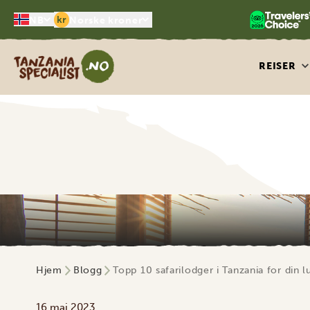
kr
NB
Norske kroner
Tanzania Specialist
REISER
Hjem
Blogg
Topp 10 safarilodger i Tanzania for din l
16 mai 2023