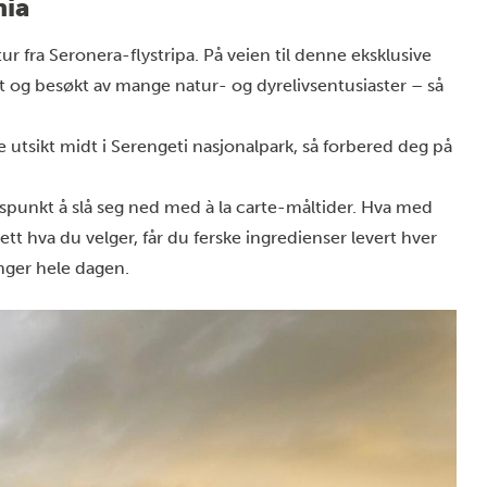
nia
 fra Seronera-flystripa. På veien til
denne eksklusive
t og besøkt av mange natur- og dyrelivsentusiaster – så
e utsikt midt i
Serengeti nasjonalpark
, så forbered deg på
spunkt å slå seg ned med à la carte-måltider. Hva med
 hva du velger, får du ferske ingredienser levert hver
inger hele dagen.