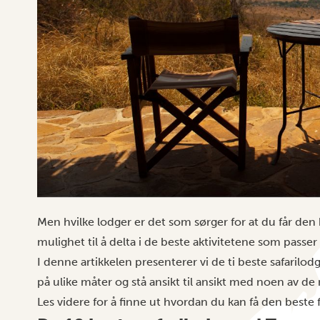
Men hvilke lodger er det som sørger for at du får den 
mulighet til å delta i de beste aktivitetene som passer
I denne artikkelen presenterer vi de ti beste safarilod
på ulike måter og stå ansikt til ansikt med noen av de
Les videre for å finne ut hvordan du kan få den beste