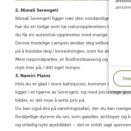
annonser
personv
2. Nimali Serengeti
Nimali Serengeti ligger nær den nordøstlige delen av 
har du en lodge som tar naturopplevelsen til et helt n
du får en autentisk opplevelse med mange moderne
Denne fredelige campen ønsker deg velkommen med ko
på å forelske deg i innredningen, som for øvrig har mi
Med nasjonalparker, et flodhestbasseng og ballongture
mye mer på, i ditt eget tempo.
3.
Namiri Plains
Deta
Hvis du er glad i store kattepuser, kommer du til å se
ligger i et hjørne av Serengeti, og med personlige gu
bilder, er det mye å sette pris på.
Du kan også dra på vandringssafari, der du kan naviger
forskjellige dyrene du ser, som gaseller, antiloper 
og virkelig nyte øyeblikket – det er mildt sagt spenne