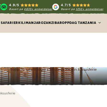
4.9/5
4.7/5
Basert på
4833+ anmeldelser
Basert på
1252+ anmeldelser
SAFARIER
KILIMANJARO
ZANZIBAR
OPPDAG TANZANIA
Topp 10 safarilodger i Tanzania for din luksusferie
uksusferie