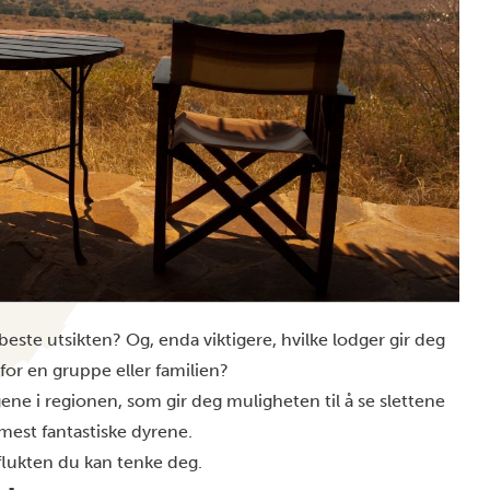
beste utsikten? Og, enda viktigere, hvilke lodger gir deg
 for en gruppe eller familien?
gene i regionen, som gir deg muligheten til å se slettene
 mest fantastiske dyrene.
 flukten du kan tenke deg.