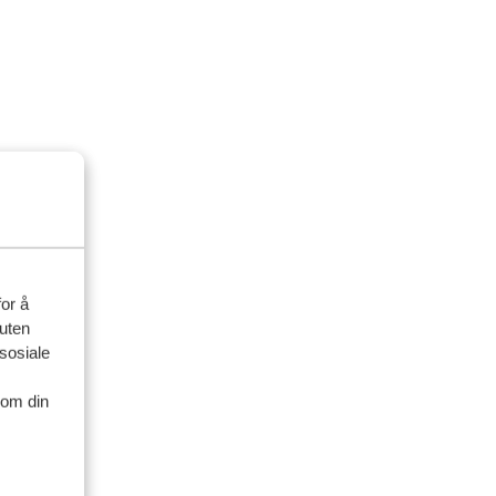
for å
suten
sosiale
nom din