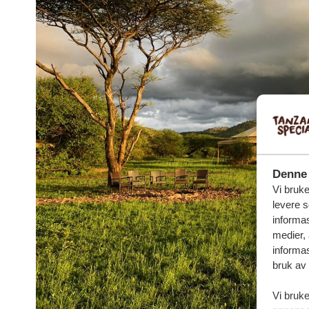
Denne 
Vi bruke
levere s
informas
medier,
informas
bruk av 
Vi bruke