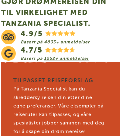
GJØR DRØMMEREISEN DIN
TIL VIRKELIGHET MED
TANZANIA SPECIALIST.
4.9/5
Basert på
4833+ anmeldelser
4.7/5
Basert på
1252+ anmeldelser
TILPASSET REISEFORSLAG
På Tanzania Specialist kan du
skreddersy reisen din etter dine
egne preferanser. Våre eksempler på
reiseruter kan tilpasses, og våre
spesialister jobber sammen med deg
for å skape din drømmereise!