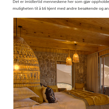
Det er imidlertid menneskene her som gjør oppholde
muligheten til å bli kjent med andre besøkende og a