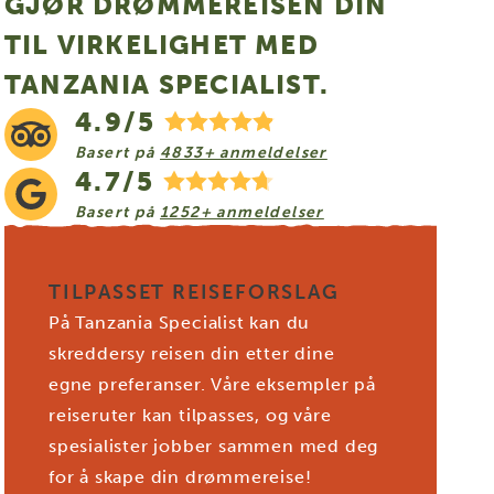
GJØR DRØMMEREISEN DIN
TIL VIRKELIGHET MED
TANZANIA SPECIALIST.
4.9/5
Basert på
4833+ anmeldelser
4.7/5
Basert på
1252+ anmeldelser
TILPASSET REISEFORSLAG
På Tanzania Specialist kan du
skreddersy reisen din etter dine
egne preferanser. Våre eksempler på
reiseruter kan tilpasses, og våre
spesialister jobber sammen med deg
for å skape din drømmereise!