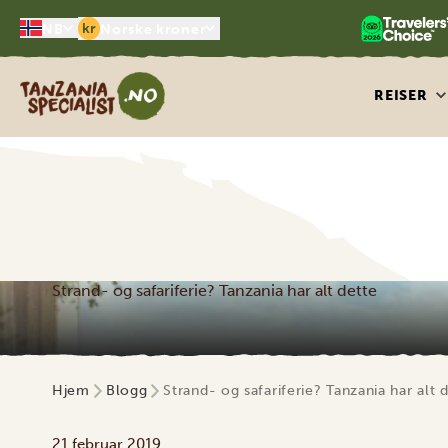
kr
NB
Norske kroner
Tanzania Specialist
REISER
Strand- og safariferie? Tanzania har alt dette
Hjem
Blogg
Strand- og safariferie? Tanzania har alt 
21 februar 2019