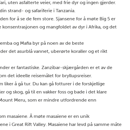
ari, uten asfalterte veier, med frie dyr og ingen gjerder.
in strand- og safariferie i Tanzania.
den for å se de fem store. Sjansene for å møte Big 5 er
e konsentrasjonen og mangfoldet av dyr i Afrika, og det
emba og Mafia byr på noen av de beste
er det asurblå vannet, uberørte koraller og et rikt
nder er fantastiske. Zanzibar-skjærgården er et av de
om det ideelle reisemålet for bryllupsreiser.
 liker å gå tur. Du kan gå fotturer i de forskjellige
r og skog, gå til en vakker foss og bade i det klare
ge Mount Meru, som er mindre utfordrende enn
t om masaiene. Å møte masaiene er en unik
ene i Great Rift Valley. Masaiene har levd på samme måte