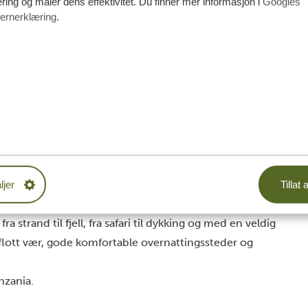
ing og måler dens effektivitet. Du finner mer informasjon i
Googles
ernerklæring
.
ljer
Tillat a
- og safariferie: Tanzania, Afrika
ra strand til fjell, fra safari til dykking og med en veldig
 flott vær, gode komfortable overnattingssteder og
anzania.