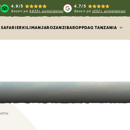
4.9/5
4.7/5
Basert på
4833+ anmeldelser
Basert på
1252+ anmeldelser
SAFARIER
KILIMANJARO
ZANZIBAR
OPPDAG TANZANIA
dette