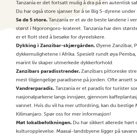
Tanzania er det fortsatt mulig å dra på en autentisk saf
Du har også store sjanser for å se Big 5-dyrene under d
Se de 5 store.
Tanzania er et av de beste landene i ver
størst i Ngorongoro-krateret. Tanzania har den størst
er et flott sted å besøke for dyreelskere.
Dykking i Zanzibar-skjærgården.
Øyene Zanzibar, P
dykkemulighetene i Afrika. Spesielt rundt øya Pemba, d
marint liv skaper utmerkede dykkerforhold.
Zanzibars paradisstrender.
Zanzibars pittoreske stre
mest tilgjengelige paradisene på jorden. Ofte ansett s
Vandrerparadis.
Tanzania er et paradis for turister som
nasjonalparkene langs innsjøer, gjennom kaffeplantasje
vannet. Hvis du vil ha mer utfordring, kan du besti
Kilimanjaro. Spør oss for mer informasjon!
Møt lokalbefolkningen.
Du har sikkert allerede hør
kulturopplevelse. Maasai-landsbyene ligger på savann