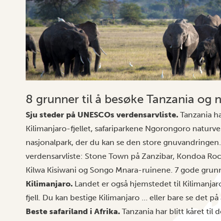
8 grunner til å besøke Tanzania og n
Sju steder på UNESCOs verdensarvliste.
Tanzania ha
Kilimanjaro-fjellet, safariparkene Ngorongoro naturv
nasjonalpark, der du kan se den store gnuvandringen.
verdensarvliste: Stone Town på Zanzibar, Kondoa Roc
Kilwa Kisiwani og Songo Mnara-ruinene. 7 gode grunner
Kilimanjaro.
Landet er også hjemstedet til Kilimanjaro
fjell. Du kan bestige
Kilimanjaro
… eller bare se det på 
Beste safariland i Afrika.
Tanzania har blitt kåret til d