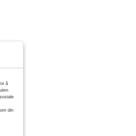
for å
suten
sosiale
nom din