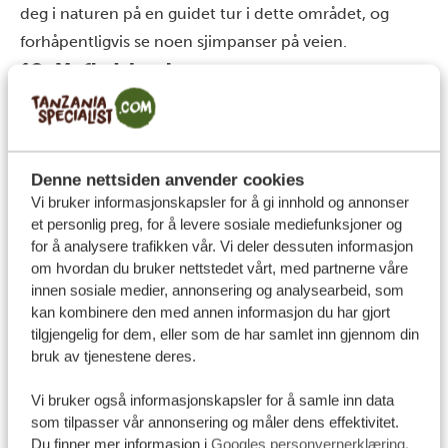
deg i naturen på en guidet tur i dette området, og
forhåpentligvis se noen sjimpanser på veien.
12. Mafia Island
Mange anser Mafia Island for å være et skritt tilbake i
tid. Selv da Tanzania var i ferd med å bli et turistmål,
forble Mafia Island uberørt, og det er derfor den
Denne nettsiden anvender cookies
fortsatt er så vakker i dag.
Vi bruker informasjonskapsler for å gi innhold og annonser
Hvis du liker å dykke eller snorkle, må du ta turen til
et personlig preg, for å levere sosiale mediefunksjoner og
Mafia Island i løpet av ferien. Her er det mange
for å analysere trafikken vår. Vi deler dessuten informasjon
forskjellige fiskesorter og korallhager.
om hvordan du bruker nettstedet vårt, med partnerne våre
innen sosiale medier, annonsering og analysearbeid, som
Perfekt for alle som liker å tilbringe tid med å utforske
kan kombinere den med annen informasjon du har gjort
vannet. Mafia Island har også en hvalhai-sesong, så det
tilgjengelig for dem, eller som de har samlet inn gjennom din
er et flott sted å dykke med hvalhaier hvis dette er noe
bruk av tjenestene deres.
du er interessert i.
Vi bruker også informasjonskapsler for å samle inn data
13. Pemba Island
som tilpasser vår annonsering og måler dens effektivitet.
Strendene på Zanzibar er noen av de vakreste i verden,
Du finner mer informasjon i
Googles personvernerklæring
.