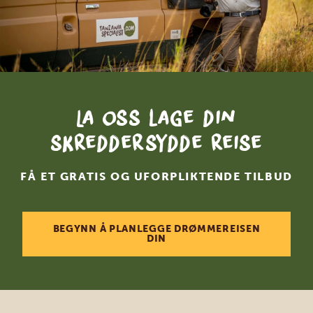
La oss lage din
skreddersydde reise
FÅ ET GRATIS OG UFORPLIKTENDE TILBUD
BEGYNN Å PLANLEGGE DRØMMEREISEN
DIN