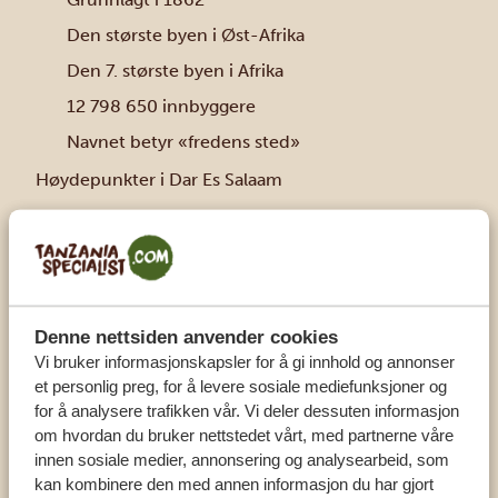
Den største byen i Øst-Afrika
Den 7. største byen i Afrika
12 798 650 innbyggere
Navnet betyr «fredens sted»
Høydepunkter i Dar Es Salaam
Et viktig økonomisk sentrum
Stor havn
Bygninger med en rik blanding av arkitektoniske
stiler
Denne nettsiden anvender cookies
Fremtredende by innen kunst, mote og media
Vi bruker informasjonskapsler for å gi innhold og annonser
Vakre strender
et personlig preg, for å levere sosiale mediefunksjoner og
for å analysere trafikken vår. Vi deler dessuten informasjon
Blomstrende natteliv
om hvordan du bruker nettstedet vårt, med partnerne våre
Moderne kjøpesentre og utsøkte lokale
innen sosiale medier, annonsering og analysearbeid, som
restauranter
kan kombinere den med annen informasjon du har gjort