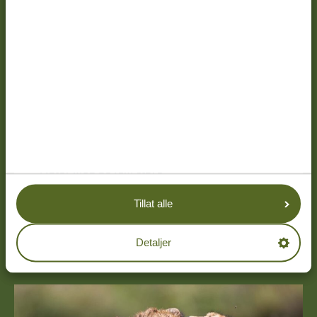
11 DAGER
FRA 20 739 KR
*
11 DAGER SAFARI OG ZANZIBAR - DET
BESTE FRA TO VERDENER: DYRELIV OG
TROPISKE STRENDER
Møter med de fem store
Fantastiske strender på Zanzibar
Tillat alle
LES MER OM DETTE
Detaljer