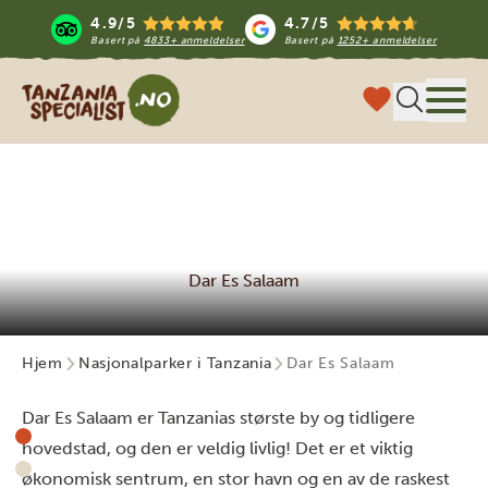
4.9/5
4.7/5
Basert på
4833+ anmeldelser
Basert på
1252+ anmeldelser
Tanzania Specialist
Meny
Dar Es Salaam
Hjem
Nasjonalparker i Tanzania
Dar Es Salaam
Dar Es Salaam er Tanzanias største by og tidligere
hovedstad, og den er veldig livlig! Det er et viktig
økonomisk sentrum, en stor havn og en av de raskest