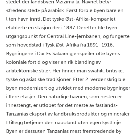
stedet der landsbyen Mzizima lå. Navnet betyr
«fredens sted» på arabisk. Først forble byen bare en
liten havn inntil Det tyske Øst-Afrika-kompaniet
etablerte en stasjon der i 1887. Deretter ble byen
utgangspunkt for Central Line-jernbanen, og fungerte
som hovedstad i Tysk Øst-Afrika fra 1891–1916.
Bygningene i Dar Es Salaam gjenspeiler ofte byens
koloniale fortid og viser en rik blanding av
arkitektoniske stiler. Her finner man swahili, britiske,
tyske og asiatiske tradisjoner. Etter 2. verdenskrig ble
byen modernisert og utvidet med moderne bygninger
i flere etasjer. Den naturlige havnen, som nesten er
innestengt, er utløpet for det meste av fastlands-
Tanzanias eksport av landbruksprodukter og mineraler.
I tillegg betjener den naboland uten egen kystlinje.
Byen er dessuten Tanzanias mest fremtredende by