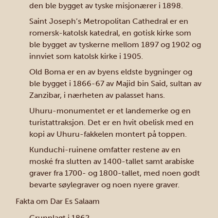
den ble bygget av tyske misjonærer i 1898.
Saint Joseph’s Metropolitan Cathedral er en
romersk-katolsk katedral, en gotisk kirke som
ble bygget av tyskerne mellom 1897 og 1902 og
innviet som katolsk kirke i 1905.
Old Boma er en av byens eldste bygninger og
ble bygget i 1866-67 av Majid bin Said, sultan av
Zanzibar, i nærheten av palasset hans.
Uhuru-monumentet er et landemerke og en
turistattraksjon. Det er en hvit obelisk med en
kopi av Uhuru-fakkelen montert på toppen.
Kunduchi-ruinene omfatter restene av en
moské fra slutten av 1400-tallet samt arabiske
graver fra 1700- og 1800-tallet, med noen godt
bevarte søylegraver og noen nyere graver.
Fakta om Dar Es Salaam
Grunnlagt i 1862