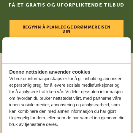
FÅ ET GRATIS OG UFORPLIKTENDE TILBUD
BEGYNN Å PLANLEGGE DRØMMEREISEN
DIN
Ring en ekspert
Denne nettsiden anvender cookies
Vi bruker informasjonskapsler for å gi innhold og annonser
et personlig preg, for å levere sosiale mediefunksjoner og
VÅRE SPESIALISTER ER HER FOR Å HJELPE
for å analysere trafikken vår. Vi deler dessuten informasjon
DEG
om hvordan du bruker nettstedet vårt, med partnerne våre
innen sosiale medier, annonsering og analysearbeid, som
kan kombinere den med annen informasjon du har gjort
NORSK:
+31 174 788 108
tilgjengelig for dem, eller som de har samlet inn gjennom din
bruk av tjenestene deres.