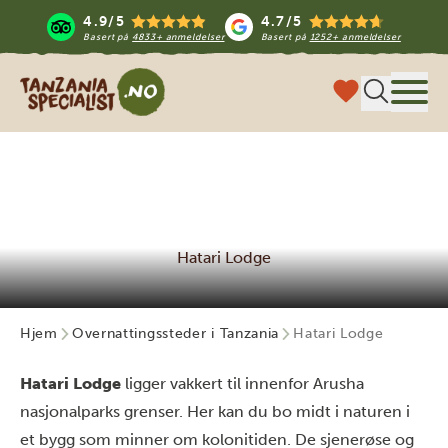
4.9/5
4.7/5
Basert på
4833+ anmeldelser
Basert på
1252+ anmeldelser
Tanzania Specialist
Meny
Hatari Lodge
Hjem
Overnattingssteder i Tanzania
Hatari Lodge
Hatari Lodge
ligger vakkert til innenfor Arusha
nasjonalparks grenser. Her kan du bo midt i naturen i
et bygg som minner om kolonitiden. De sjenerøse og