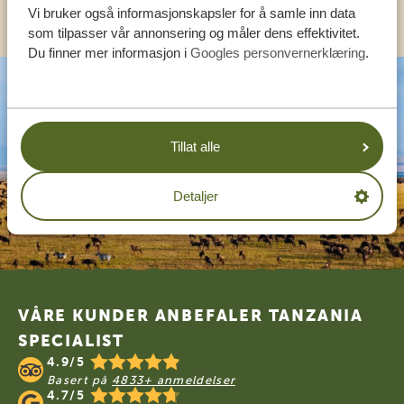
ANDRE LAND
Vi bruker også informasjonskapsler for å samle inn data
som tilpasser vår annonsering og måler dens effektivitet.
Du finner mer informasjon i
Googles personvernerklæring
.
Tillat alle
Detaljer
Footer
VÅRE KUNDER ANBEFALER TANZANIA
SPECIALIST
4.9/5
Basert på
4833+ anmeldelser
4.7/5