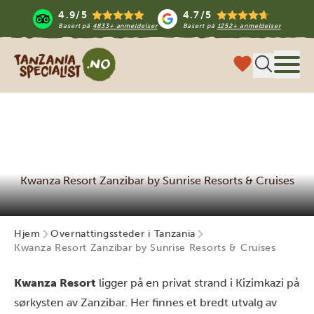
4.9/5
4.7/5
Basert på
4833+ anmeldelser
Basert på
1252+ anmeldelser
Tanzania Specialist
Meny
Kwanza Resort Zanzibar by Sunrise Resorts & Cruises
Hjem
Overnattingssteder i Tanzania
Kwanza Resort Zanzibar by Sunrise Resorts & Cruises
Kwanza Resort
ligger på en privat strand i Kizimkazi på
sørkysten av Zanzibar. Her finnes et bredt utvalg av