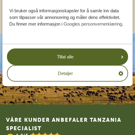
Vi bruker også informasjonskapsler for å samle inn data
ANDRE LAND
som tilpasser vår annonsering og måler dens effektivitet.
Du finner mer informasjon i
Googles personvernerklæring
.
Tillat alle
Detaljer
Footer
VÅRE KUNDER ANBEFALER TANZANIA
SPECIALIST