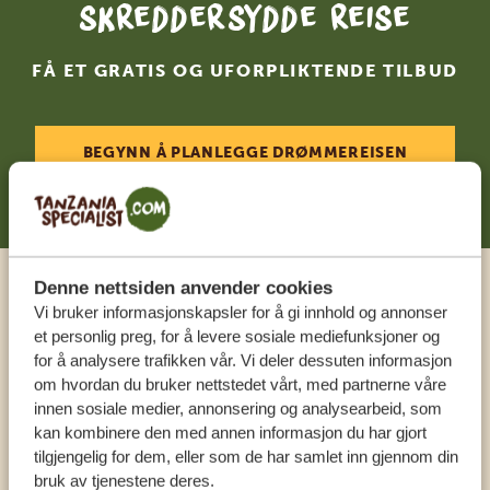
skreddersydde reise
FÅ ET GRATIS OG UFORPLIKTENDE TILBUD
BEGYNN Å PLANLEGGE DRØMMEREISEN
DIN
Denne nettsiden anvender cookies
Ring en ekspert
Vi bruker informasjonskapsler for å gi innhold og annonser
et personlig preg, for å levere sosiale mediefunksjoner og
for å analysere trafikken vår. Vi deler dessuten informasjon
VÅRE SPESIALISTER ER HER FOR Å HJELPE
om hvordan du bruker nettstedet vårt, med partnerne våre
DEG
innen sosiale medier, annonsering og analysearbeid, som
kan kombinere den med annen informasjon du har gjort
tilgjengelig for dem, eller som de har samlet inn gjennom din
bruk av tjenestene deres.
NORSK:
+31 174 788 108