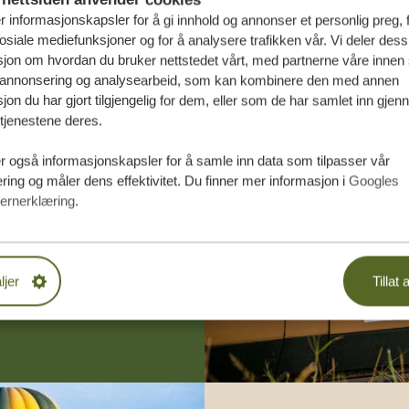
r informasjonskapsler for å gi innhold og annonser et personlig preg, 
osiale mediefunksjoner og for å analysere trafikken vår. Vi deler des
jon om hvordan du bruker nettstedet vårt, med partnerne våre innen 
 annonsering og analysearbeid, som kan kombinere den med annen
jon du har gjort tilgjengelig for dem, eller som de har samlet inn gjen
tjenestene deres.
rsydde reise
r også informasjonskapsler for å samle inn data som tilpasser vår
ing og måler dens effektivitet. Du finner mer informasjon i
Googles
ernerklæring
.
DE TILBUD
EREISEN
ljer
Tillat a