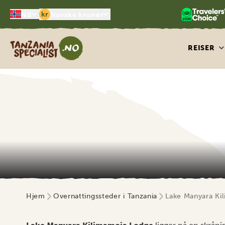
kr
NB
Norske kroner
Tanzania Specialist
REISER
Hjem
Overnattingssteder i Tanzania
Lake Manyara Ki