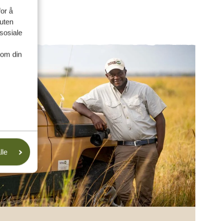
for å
suten
sosiale
nom din
lle