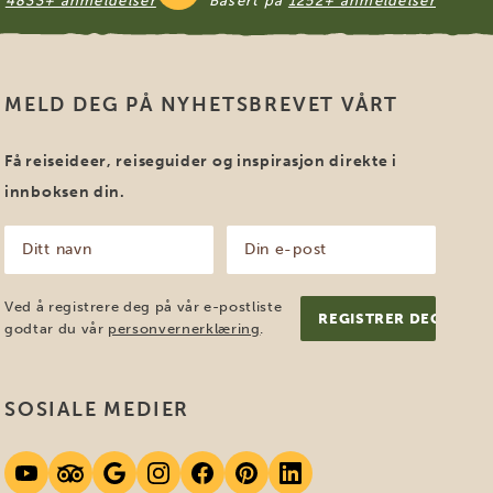
å
4833+ anmeldelser
Basert på
1252+ anmeldelser
MELD DEG PÅ NYHETSBREVET VÅRT
Få reiseideer, reiseguider og inspirasjon direkte i
innboksen din.
Ditt
Din
navn
e-
post
(Påkrevd)
(Påkrevd)
Ved å registrere deg på vår e-postliste
godtar du vår
personvernerklæring
.
SOSIALE MEDIER