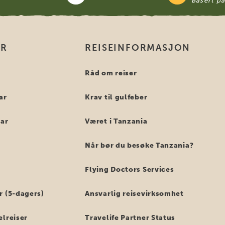
Basert p
ER
REISEINFORMASJON
i
Råd om reiser
ar
Krav til gulfeber
bar
Været i Tanzania
Når bør du besøke Tanzania?
Flying Doctors Services
r (5-dagers)
Ansvarlig reisevirksomhet
elreiser
Travelife Partner Status