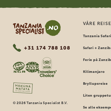
Tanzania Specialist
VÅRE REIS
Tanzania Safar
+31 174 788 108
Safari + Zanzib
Ferie på Zanzi
Kilimanjaro
Bryllupsreise
Liten gruppetu
© 2026 Tanzania Specialist B.V.
Se alle eksemp