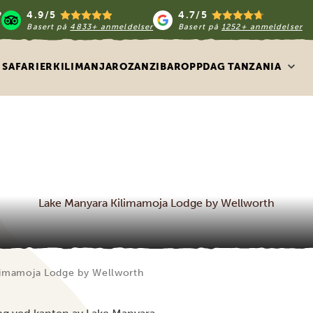
4.9/5
4.7/5
Basert på
4833+ anmeldelser
Basert på
1252+ anmeldelser
SAFARIER
KILIMANJARO
ZANZIBAR
OPPDAG TANZANIA
Lake Manyara Kilimamoja Lodge by Wellworth
limamoja Lodge by Wellworth