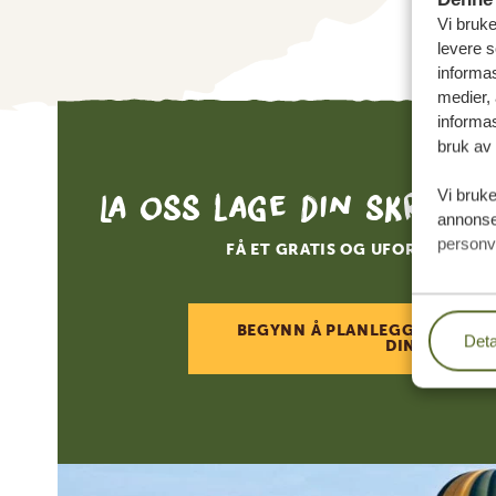
Vi bruke
levere s
informas
medier,
informas
bruk av 
La oss lage din skredde
Vi bruke
annonser
personv
FÅ ET GRATIS OG UFORPLIKTEN
BEGYNN Å PLANLEGGE DRØMM
Deta
DIN