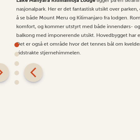
Lake Manyara Kilimamoja Lodge
ligger på en skrån
nasjonalpark. Her er det fantastisk utsikt over parken, 
å se både Mount Meru og Kilimanjaro fra lodgen. Rom
komfort, og kommer utstyrt med både innendørs- og ut
balkong med imponerende utsikt. Hovedbygget har et
Det er også et område hvor det tennes bål om kvelden,
vidstrakte stjernehimmelen.