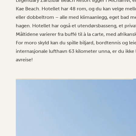
Legendary Zanzibar Beach Resort ligger i Michamvi, e
Kae Beach. Hotellet har 48 rom, og du kan velge mell
eller dobbeltrom – alle med klimaanlegg, eget bad me
hagen. Hotellet har også et utendørsbasseng, et priv
Måltidene varierer fra buffé til à la carte, med afrik
For moro skyld kan du spille biljard, bordtennis og l
internasjonale lufthavn 63 kilometer unna, er du ikke
avreise!