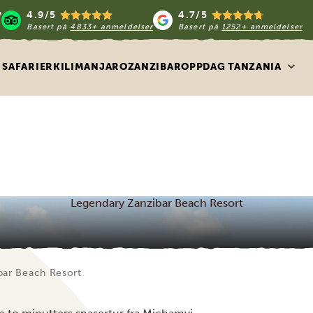
4.9/5
4.7/5
Basert på
4833+ anmeldelser
Basert på
1252+ anmeldelser
SAFARIER
KILIMANJARO
ZANZIBAR
OPPDAG TANZANIA
Legendary Zanzibar Beach Resort
bar Beach Resort