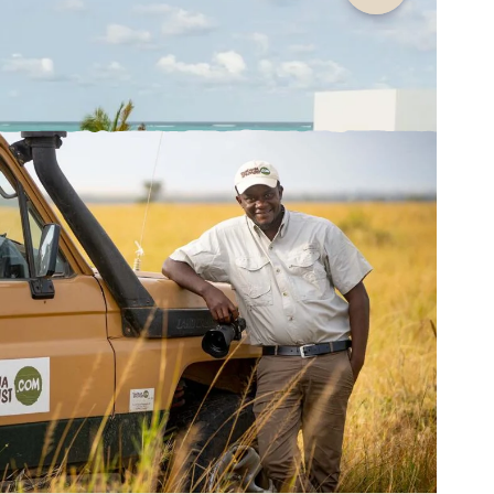
for å
suten
sosiale
nom din
lle