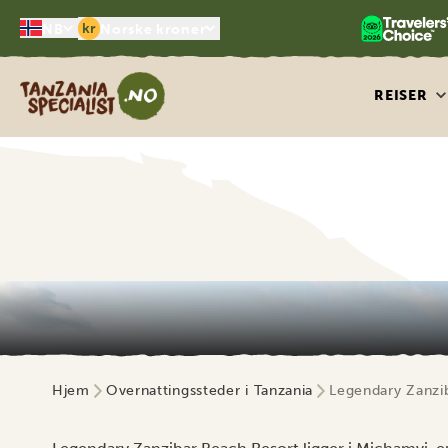
kr
NB
Norske kroner
Tanzania Specialist
REISER
Hjem
Overnattingssteder i Tanzania
Legendary Zanzi