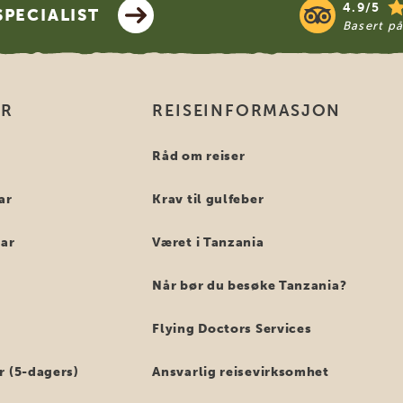
4.9/5
PECIALIST
Basert p
ER
REISEINFORMASJON
i
Råd om reiser
ar
Krav til gulfeber
bar
Været i Tanzania
Når bør du besøke Tanzania?
Flying Doctors Services
r (5-dagers)
Ansvarlig reisevirksomhet