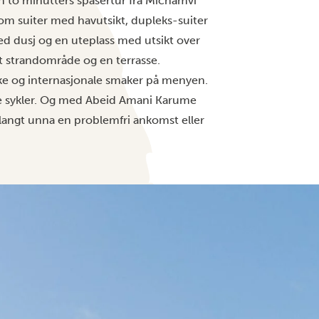
n to minutters spasertur fra Michamvi
om suiter med havutsikt, dupleks-suiter
d dusj og en uteplass med utsikt over
at strandområde og en terrasse.
anske og internasjonale smaker på menyen.
eie sykler. Og med Abeid Amani Karume
 langt unna en problemfri ankomst eller