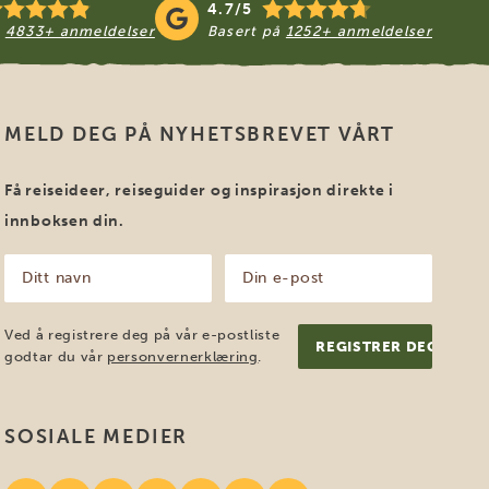
4.7/5
å
4833+ anmeldelser
Basert på
1252+ anmeldelser
MELD DEG PÅ NYHETSBREVET VÅRT
Få reiseideer, reiseguider og inspirasjon direkte i
innboksen din.
Ditt
Din
navn
e-
post
(Påkrevd)
(Påkrevd)
Ved å registrere deg på vår e-postliste
godtar du vår
personvernerklæring
.
SOSIALE MEDIER