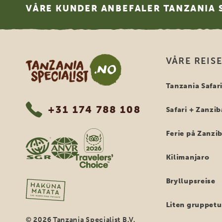
VÅRE KUNDER ANBEFALER TANZANIA S
Tanzania Specialist
VÅRE REIS
Tanzania Safar
+31 174 788 108
Safari + Zanzib
Ferie på Zanzi
Kilimanjaro
Bryllupsreise
Liten gruppetu
© 2026 Tanzania Specialist B.V.