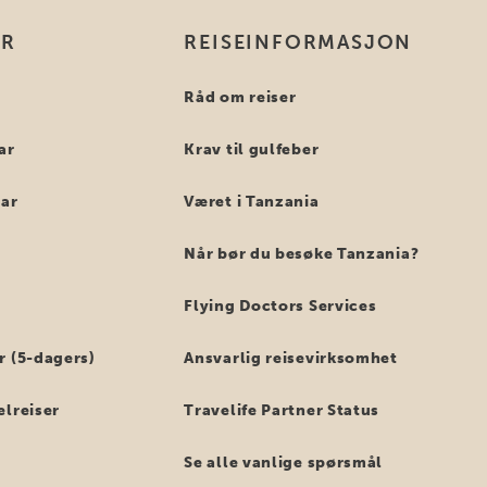
ER
REISEINFORMASJON
i
Råd om reiser
ar
Krav til gulfeber
bar
Været i Tanzania
Når bør du besøke Tanzania?
Flying Doctors Services
r (5-dagers)
Ansvarlig reisevirksomhet
elreiser
Travelife Partner Status
Se alle vanlige spørsmål