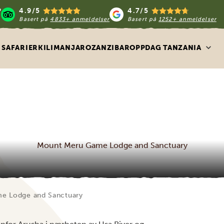
4.9/5
4.7/5
Basert på
4833+ anmeldelser
Basert på
1252+ anmeldelser
SAFARIER
KILIMANJARO
ZANZIBAR
OPPDAG TANZANIA
Mount Meru Game Lodge and Sanctuary
e Lodge and Sanctuary