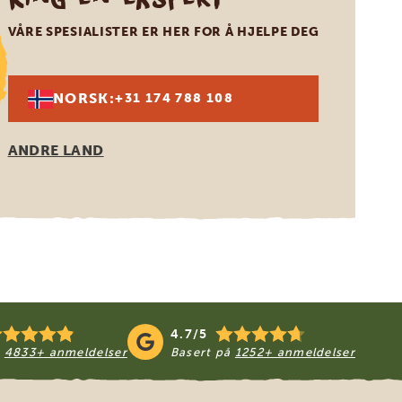
VÅRE SPESIALISTER ER HER FOR Å HJELPE DEG
NORSK:
+31 174 788 108
ANDRE LAND
4.7/5
å
4833+ anmeldelser
Basert på
1252+ anmeldelser