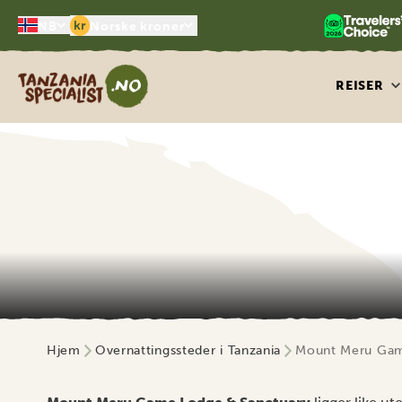
kr
NB
Norske kroner
Tanzania Specialist
REISER
Hjem
Overnattingssteder i Tanzania
Mount Meru Gam