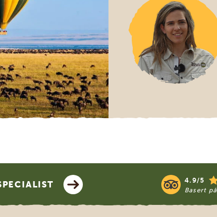
4.9/5
PECIALIST
Basert p