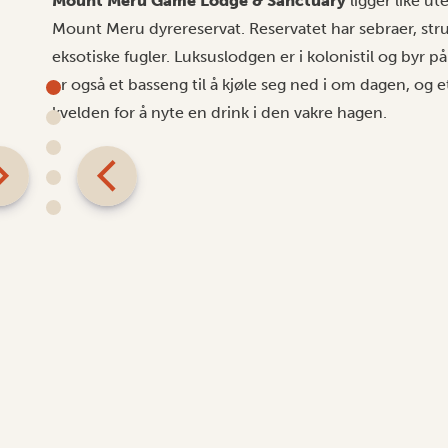
Mount Meru Game Lodge & Sanctuary
ligger like u
Mount Meru dyrereservat. Reservatet har sebraer, strut
eksotiske fugler. Luksuslodgen er i kolonistil og byr på
er også et basseng til å kjøle seg ned i om dagen, og 
kvelden for å nyte en drink i den vakre hagen.