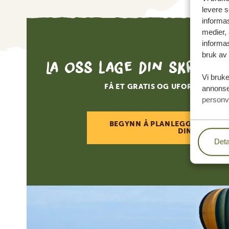
levere s
informas
medier,
informas
bruk av 
La oss lage din skredde
Vi bruke
FÅ ET GRATIS OG UFORPLIKTEN
annonser
personv
BEGYNN Å PLANLEGGE DRØMM
DIN
Deta