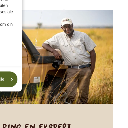
suten
sosiale
nom din
lle
Ring en ekspert