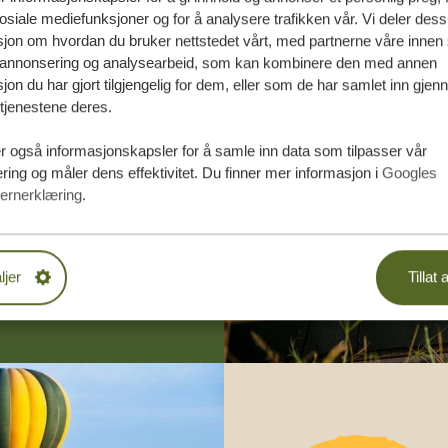
osiale mediefunksjoner og for å analysere trafikken vår. Vi deler des
jon om hvordan du bruker nettstedet vårt, med partnerne våre innen 
 annonsering og analysearbeid, som kan kombinere den med annen
jon du har gjort tilgjengelig for dem, eller som de har samlet inn gjen
tjenestene deres.
rsydde reise
r også informasjonskapsler for å samle inn data som tilpasser vår
DE TILBUD
ing og måler dens effektivitet. Du finner mer informasjon i
Googles
ernerklæring
.
EREISEN
ljer
Tillat a