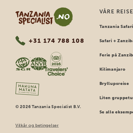
Tanzania Specialist
VÅRE REIS
Tanzania Safar
+31 174 788 108
Safari + Zanzib
Ferie på Zanzi
Kilimanjaro
Bryllupsreise
Liten gruppetu
© 2026 Tanzania Specialist B.V.
Se alle eksemp
Vilkår og betingelser