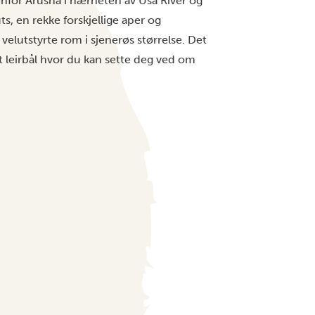
tenfor Arusha i nærheten av Usa River og
s, en rekke forskjellige aper og
 velutstyrte rom i sjenerøs størrelse. Det
et leirbål hvor du kan sette deg ved om