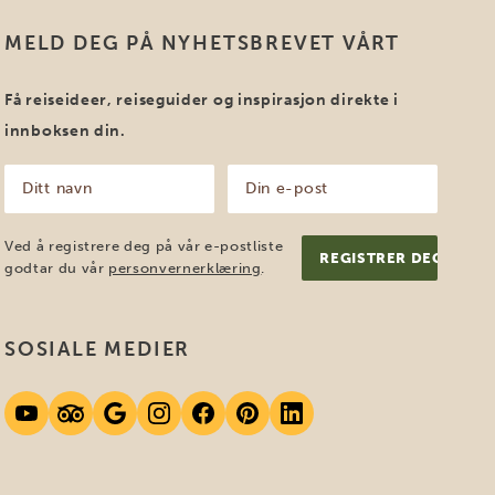
MELD DEG PÅ NYHETSBREVET VÅRT
Få reiseideer, reiseguider og inspirasjon direkte i
innboksen din.
Ditt
Din
navn
e-
post
(Påkrevd)
(Påkrevd)
Ved å registrere deg på vår e-postliste
godtar du vår
personvernerklæring
.
SOSIALE MEDIER