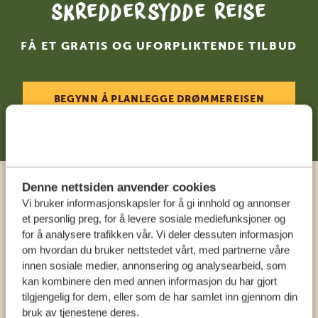
skreddersydde reise
FÅ ET GRATIS OG UFORPLIKTENDE TILBUD
BEGYNN Å PLANLEGGE DRØMMEREISEN
DIN
Denne nettsiden anvender cookies
Ring en ekspert
Vi bruker informasjonskapsler for å gi innhold og annonser
et personlig preg, for å levere sosiale mediefunksjoner og
for å analysere trafikken vår. Vi deler dessuten informasjon
VÅRE SPESIALISTER ER HER FOR Å HJELPE
om hvordan du bruker nettstedet vårt, med partnerne våre
DEG
innen sosiale medier, annonsering og analysearbeid, som
kan kombinere den med annen informasjon du har gjort
tilgjengelig for dem, eller som de har samlet inn gjennom din
NORSK:
bruk av tjenestene deres.
+31 174 788 108