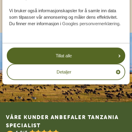
Vi bruker også informasjonskapsler for å samle inn data
ANDRE LAND
som tilpasser vår annonsering og måler dens effektivitet.
Du finner mer informasjon i
Googles personvernerklæring
.
Tillat alle
Detaljer
Footer
VÅRE KUNDER ANBEFALER TANZANIA
SPECIALIST