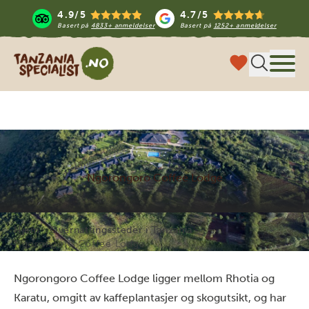
4.9/5
4.7/5
Basert på
4833+ anmeldelser
Basert på
1252+ anmeldelser
Tanzania Specialist
Meny
Ngorongoro Coffee Lodge
Hjem
Overnattingssteder i Tanzania
Ngorongoro Coffee Lodge
Ngorongoro Coffee Lodge ligger mellom Rhotia og
Karatu, omgitt av kaffeplantasjer og skogutsikt, og har