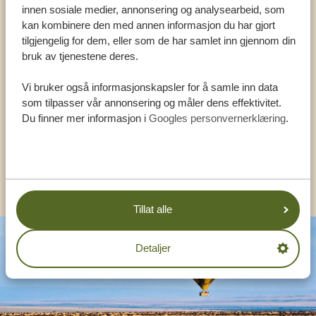
innen sosiale medier, annonsering og analysearbeid, som
Ring en ekspert
kan kombinere den med annen informasjon du har gjort
tilgjengelig for dem, eller som de har samlet inn gjennom din
bruk av tjenestene deres.
VÅRE SPESIALISTER ER HER FOR Å HJELPE
DEG
Vi bruker også informasjonskapsler for å samle inn data
som tilpasser vår annonsering og måler dens effektivitet.
Du finner mer informasjon i
Googles personvernerklæring
.
NORSK:
+31 174 788 108
ANDRE LAND
Tillat alle
Detaljer