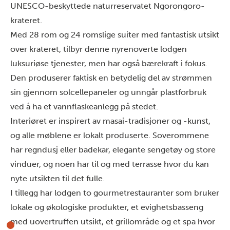
UNESCO-beskyttede naturreservatet Ngorongoro-
krateret.
Med 28 rom og 24 romslige suiter med fantastisk utsikt
over krateret, tilbyr denne nyrenoverte lodgen
luksuriøse tjenester, men har også bærekraft i fokus.
Den produserer faktisk en betydelig del av strømmen
sin gjennom solcellepaneler og unngår plastforbruk
ved å ha et vannflaskeanlegg på stedet.
Interiøret er inspirert av masai-tradisjoner og -kunst,
og alle møblene er lokalt produserte. Soverommene
har regndusj eller badekar, elegante sengetøy og store
vinduer, og noen har til og med terrasse hvor du kan
nyte utsikten til det fulle.
I tillegg har lodgen to gourmetrestauranter som bruker
lokale og økologiske produkter, et evighetsbasseng
med uovertruffen utsikt, et grillområde og et spa hvor