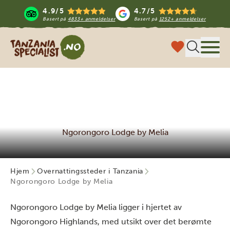
4.9/5
4.7/5
Basert på
4833+ anmeldelser
Basert på
1252+ anmeldelser
Tanzania Specialist
Meny
Ngorongoro Lodge by Melia
Hjem
Overnattingssteder i Tanzania
Ngorongoro Lodge by Melia
Ngorongoro Lodge by Melia ligger i hjertet av
Ngorongoro Highlands, med utsikt over det berømte