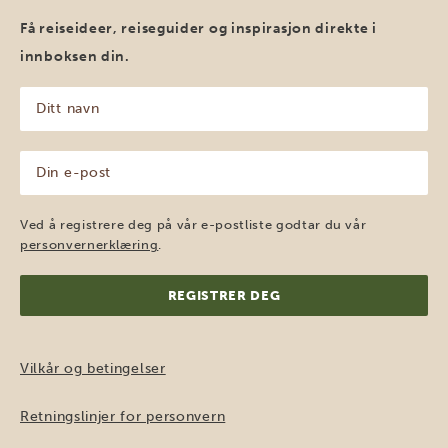
Få reiseideer, reiseguider og inspirasjon direkte i
innboksen din.
Ditt
navn
(Påkrevd)
Din
e-
post
(Påkrevd)
Ved å registrere deg på vår e-postliste godtar du vår
personvernerklæring
.
Vilkår og betingelser
Retningslinjer for personvern