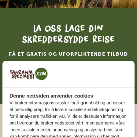
La oss lage din
skreddersydde reise
FÅ ET GRATIS OG UFORPLIKTENDE TILBUD
BEGYNN Å PLANLEGGE DRØMMEREISEN
DIN
Denne nettsiden anvender cookies
Vi bruker informasjonskapsler for å gi innhold og annonser
et personlig preg, for å levere sosiale mediefunksjoner og
for å analysere trafikken vår. Vi deler dessuten informasjon
Ring en ekspert
om hvordan du bruker nettstedet vårt, med partnerne våre
innen sosiale medier, annonsering og analysearbeid, som
kan kombinere den med annen informasjon du har gjort