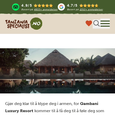
4.9/5
4.7/5
Basert på
4833+ anmeldelser
Basert på
1252+ anmeldelser
Tanzania Specialist
Meny
Qambani Luxury Resort
Hjem
Overnattingssteder i Tanzania
Qambani Luxury Resort
Gjør deg klar til å klype deg i armen, for
Qambani
Luxury Resort
kommer til å få deg til å føle deg som