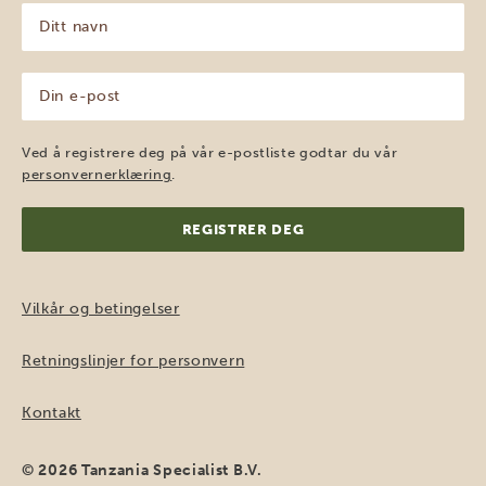
Ditt
navn
(Påkrevd)
Din
e-
post
(Påkrevd)
Ved å registrere deg på vår e-postliste godtar du vår
personvernerklæring
.
Vilkår og betingelser
Retningslinjer for personvern
Kontakt
© 2026 Tanzania Specialist B.V.