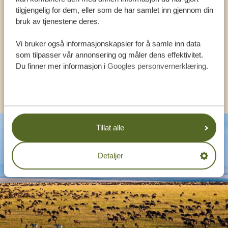
VÅRE SPESIALISTER ER HER FOR Å HJELPE
tilgjengelig for dem, eller som de har samlet inn gjennom din
DEG
bruk av tjenestene deres.
Vi bruker også informasjonskapsler for å samle inn data
NORSK:
+31 174 788 108
som tilpasser vår annonsering og måler dens effektivitet.
Du finner mer informasjon i
Googles personvernerklæring
.
ANDRE LAND
Tillat alle
Detaljer