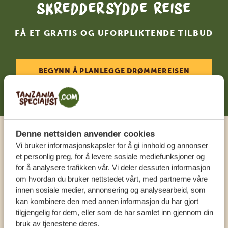
skreddersydde reise
FÅ ET GRATIS OG UFORPLIKTENDE TILBUD
BEGYNN Å PLANLEGGE DRØMMEREISEN
DIN
Denne nettsiden anvender cookies
Ring en ekspert
Vi bruker informasjonskapsler for å gi innhold og annonser
et personlig preg, for å levere sosiale mediefunksjoner og
for å analysere trafikken vår. Vi deler dessuten informasjon
VÅRE SPESIALISTER ER HER FOR Å HJELPE
om hvordan du bruker nettstedet vårt, med partnerne våre
DEG
innen sosiale medier, annonsering og analysearbeid, som
kan kombinere den med annen informasjon du har gjort
tilgjengelig for dem, eller som de har samlet inn gjennom din
bruk av tjenestene deres.
NORSK:
+31 174 788 108