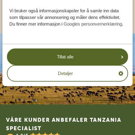
Vi bruker også informasjonskapsler for å samle inn data
ANDRE LAND
som tilpasser vår annonsering og måler dens effektivitet.
Du finner mer informasjon i
Googles personvernerklæring
.
Tillat alle
Detaljer
Footer
VÅRE KUNDER ANBEFALER TANZANIA
SPECIALIST