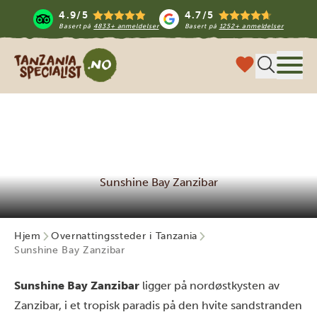
4.9/5
4.7/5
Basert på
4833+ anmeldelser
Basert på
1252+ anmeldelser
Tanzania Specialist
Meny
Sunshine Bay Zanzibar
Hjem
Overnattingssteder i Tanzania
Sunshine Bay Zanzibar
Sunshine Bay Zanzibar
ligger på nordøstkysten av
Zanzibar, i et tropisk paradis på den hvite sandstranden