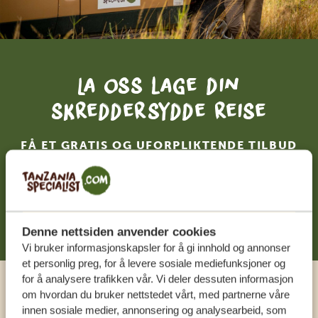
La oss lage din
skreddersydde reise
FÅ ET GRATIS OG UFORPLIKTENDE TILBUD
BEGYNN Å PLANLEGGE DRØMMEREISEN
DIN
Denne nettsiden anvender cookies
Vi bruker informasjonskapsler for å gi innhold og annonser
et personlig preg, for å levere sosiale mediefunksjoner og
for å analysere trafikken vår. Vi deler dessuten informasjon
om hvordan du bruker nettstedet vårt, med partnerne våre
Ring en ekspert
innen sosiale medier, annonsering og analysearbeid, som