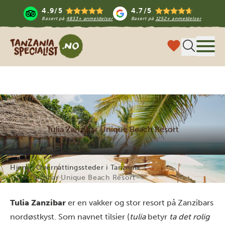
4.9/5
4.7/5
Basert på
4833+ anmeldelser
Basert på
1252+ anmeldelser
Tanzania Specialist
Meny
Tulia Zanzibar Unique Beach Resort
Hjem
Overnattingssteder i Tanzania
Tulia Zanzibar Unique Beach Resort
Tulia Zanzibar
er en vakker og stor resort på Zanzibars
nordøstkyst. Som navnet tilsier (
tulia
betyr
ta det rolig