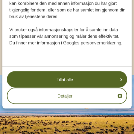
kan kombinere den med annen informasjon du har gjort
VÅRE SPESIALISTER ER HER FOR Å HJELPE
tilgjengelig for dem, eller som de har samlet inn gjennom din
bruk av tjenestene deres.
DEG
Vi bruker også informasjonskapsler for å samle inn data
som tilpasser vår annonsering og måler dens effektivitet.
NORSK:
+31 174 788 108
Du finner mer informasjon i
Googles personvernerklæring
.
ANDRE LAND
Tillat alle
Detaljer