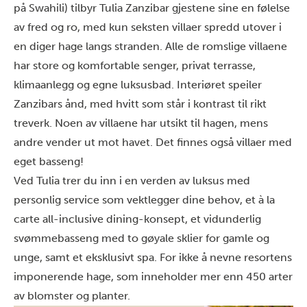
på Swahili) tilbyr Tulia Zanzibar gjestene sine en følelse
av fred og ro, med kun seksten villaer spredd utover i
en diger hage langs stranden. Alle de romslige villaene
har store og komfortable senger, privat terrasse,
klimaanlegg og egne luksusbad. Interiøret speiler
Zanzibars ånd, med hvitt som står i kontrast til rikt
treverk. Noen av villaene har utsikt til hagen, mens
andre vender ut mot havet. Det finnes også villaer med
eget basseng!
Ved Tulia trer du inn i en verden av luksus med
personlig service som vektlegger dine behov, et à la
carte all-inclusive dining-konsept, et vidunderlig
svømmebasseng med to gøyale sklier for gamle og
unge, samt et eksklusivt spa. For ikke å nevne resortens
imponerende hage, som inneholder mer enn 450 arter
av blomster og planter.