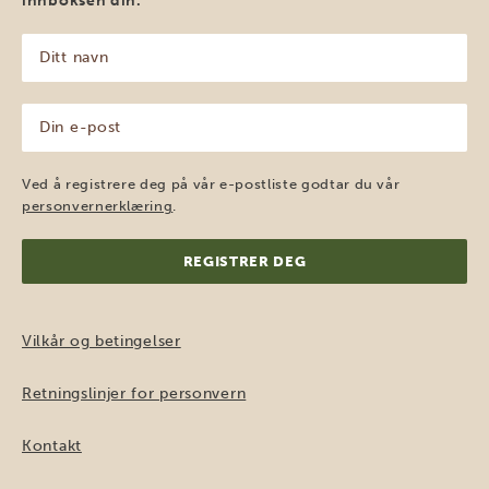
innboksen din.
Ditt
navn
(Påkrevd)
Din
e-
post
(Påkrevd)
Ved å registrere deg på vår e-postliste godtar du vår
personvernerklæring
.
Vilkår og betingelser
Retningslinjer for personvern
Kontakt