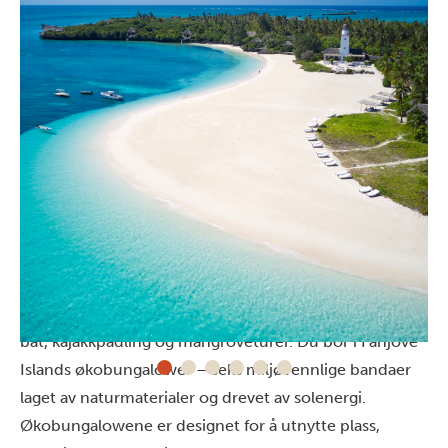
Slik bor du!
All-inclusive-øya har mye å by på! Fra piknik på en
sandbank, solnedganger med et glass vin på en dhow-
båt, kajakkpadling og mangroveturer. Du bor i Fanjove
Islands økobungalower – seks miljøvennlige bandaer
laget av naturmaterialer og drevet av solenergi.
Økobungalowene er designet for å utnytte plass,