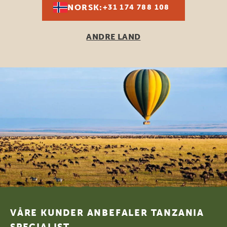
NORSK:
+31 174 788 108
ANDRE LAND
Footer
VÅRE KUNDER ANBEFALER TANZANIA
SPECIALIST