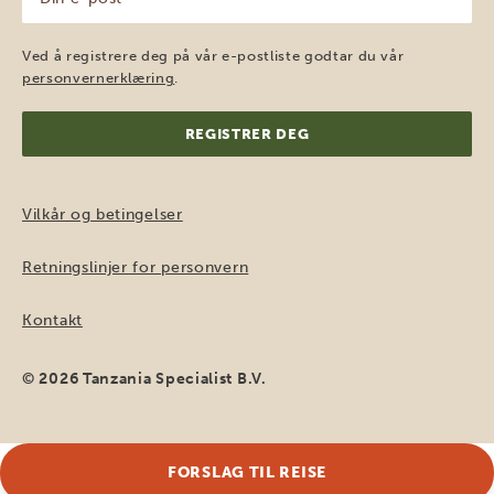
e-
post
(Påkrevd)
Ved å registrere deg på vår e-postliste godtar du vår
personvernerklæring
.
Vilkår og betingelser
Retningslinjer for personvern
Kontakt
© 2026 Tanzania Specialist B.V.
FORSLAG TIL REISE