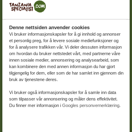
11 DAGER
FRA 20 739 KR
*
11 DAGER SAFARI OG ZANZIBAR - DET
Denne nettsiden anvender cookies
BESTE FRA TO VERDENER: DYRELIV OG
Vi bruker informasjonskapsler for å gi innhold og annonser
TROPISKE STRENDER
et personlig preg, for å levere sosiale mediefunksjoner og
for å analysere trafikken vår. Vi deler dessuten informasjon
Møter med de fem store
om hvordan du bruker nettstedet vårt, med partnerne våre
Fantastiske strender på Zanzibar
innen sosiale medier, annonsering og analysearbeid, som
kan kombinere den med annen informasjon du har gjort
LES MER OM DETTE
tilgjengelig for dem, eller som de har samlet inn gjennom din
bruk av tjenestene deres.
Vi bruker også informasjonskapsler for å samle inn data
som tilpasser vår annonsering og måler dens effektivitet.
Du finner mer informasjon i
Googles personvernerklæring
.