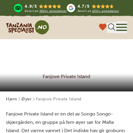
4.9/5
4.7/5
Basert på
4833+ anmeldelser
Basert på
1252+ anmeldelser
Tanzania Specialist
Meny
Fanjove Private Island
Hjem
Øyer
Fanjove Private Island
Fanjove Private Island er en del av Songo Songo-
skjærgården, en gruppe på fem øyer sør for
Mafia
Island.
Det varme vannet i Det indiske hav gir grobunn