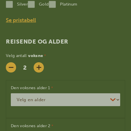
YYYY
Silver
Gold
Platinum
Se pristabell
REISENDE OG ALDER
Velg antall
voksne
*
Den voksnes alder
*
Den voksnes alder
*