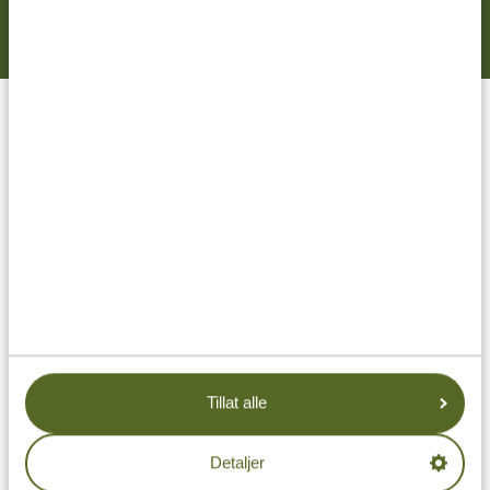
personvernerklæring
og
vilkår og betingelser
.
GJØR DRØMMEREISEN DIN
TIL VIRKELIGHET MED
TANZANIA SPECIALIST.
Skreddersydde private reiser
Forespør uten forpliktelser
Beste prisgaranti
Høyeste service
Tillat alle
Svar innen 24 timer
Detaljer
Vi ordner alt