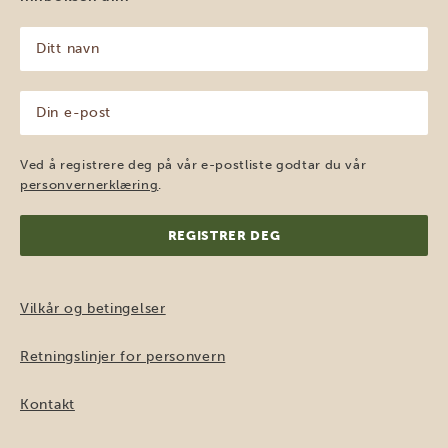
Ditt
navn
(Påkrevd)
Din
e-
post
(Påkrevd)
Ved å registrere deg på vår e-postliste godtar du vår
personvernerklæring
.
Vilkår og betingelser
Retningslinjer for personvern
Kontakt