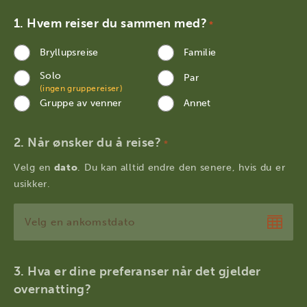
Hvem reiser du sammen med?
*
Bryllupsreise
Familie
Solo
Par
(ingen gruppereiser)
Gruppe av venner
Annet
Når ønsker du å reise?
*
Velg en
dato
. Du kan alltid endre den senere, hvis du er
usikker.
DD
dot
MM
Hva er dine preferanser når det gjelder
dot
overnatting?