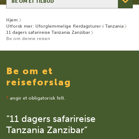
Hjem
Utforsk mer: Uforglemmelige flerdagsturer i Tanzania
11 dagers safarireise Tanzania Zanzibar
Be om denne reisen
Be om et
reiseforslag
*
angir et obligatorisk felt.
“11 dagers safarireise
Tanzania Zanzibar”