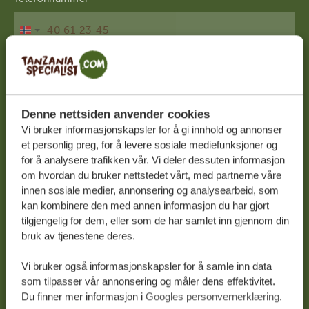
Norge
+47
Land
*
Norge
Denne nettsiden anvender cookies
Vi bruker informasjonskapsler for å gi innhold og annonser
Jeg ønsker å melde meg på nyhetsbrevet for å
et personlig preg, for å levere sosiale mediefunksjoner og
for å analysere trafikken vår. Vi deler dessuten informasjon
få nyheter og inspirasjon til å planlegge min
om hvordan du bruker nettstedet vårt, med partnerne våre
neste fantastiske ferie.
innen sosiale medier, annonsering og analysearbeid, som
kan kombinere den med annen informasjon du har gjort
tilgjengelig for dem, eller som de har samlet inn gjennom din
bruk av tjenestene deres.
Vi bruker også informasjonskapsler for å samle inn data
som tilpasser vår annonsering og måler dens effektivitet.
Ved å sende inn opplysningene dine samtykker du i å bli
Du finner mer informasjon i
Googles personvernerklæring
.
kontaktet av våre team i tråd med vår