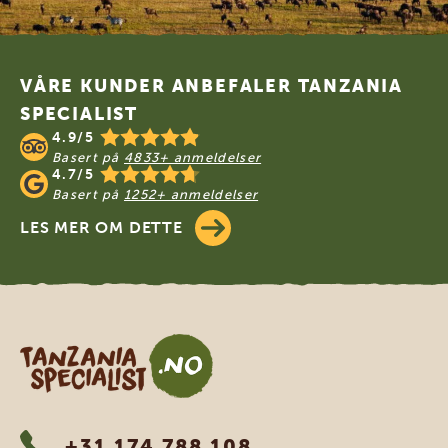
Footer
VÅRE KUNDER ANBEFALER TANZANIA
SPECIALIST
4.9/5
Basert på
4833+ anmeldelser
4.7/5
Basert på
1252+ anmeldelser
LES MER OM DETTE
Tanzania Specialist
+31 174 788 108