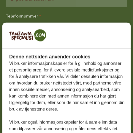
Telefonnummer
*
Norge
+47
Land
*
Denne nettsiden anvender cookies
Norge
Vi bruker informasjonskapsler for å gi innhold og annonser
et personlig preg, for å levere sosiale mediefunksjoner og
for å analysere trafikken vår. Vi deler dessuten informasjon
Jeg ønsker å melde meg på nyhetsbrevet for å
om hvordan du bruker nettstedet vårt, med partnerne våre
få nyheter og inspirasjon til å planlegge min
innen sosiale medier, annonsering og analysearbeid, som
neste fantastiske ferie.
kan kombinere den med annen informasjon du har gjort
tilgjengelig for dem, eller som de har samlet inn gjennom din
bruk av tjenestene deres.
Vi bruker også informasjonskapsler for å samle inn data
som tilpasser vår annonsering og måler dens effektivitet.