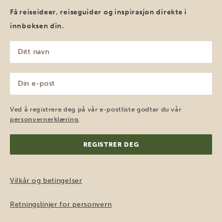
Få reiseideer, reiseguider og inspirasjon direkte i
innboksen din.
Ditt
navn
(Påkrevd)
Din
e-
post
(Påkrevd)
Ved å registrere deg på vår e-postliste godtar du vår
personvernerklæring
.
Vilkår og betingelser
Retningslinjer for personvern