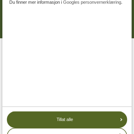
Du finner mer informasjon i
Googles personvernerklæring
.
Ved å sende inn opplysningene dine samtykker du i å bli
kontaktet av våre team i tråd med vår
personvernerklæring
og
vilkår og betingelser
.
GJØR DRØMMEREISEN DIN
TIL VIRKELIGHET MED
TANZANIA SPECIALIST.
Skreddersydde private reiser
Forespør uten forpliktelser
Beste prisgaranti
Tillat alle
Høyeste service
Svar innen 24 timer