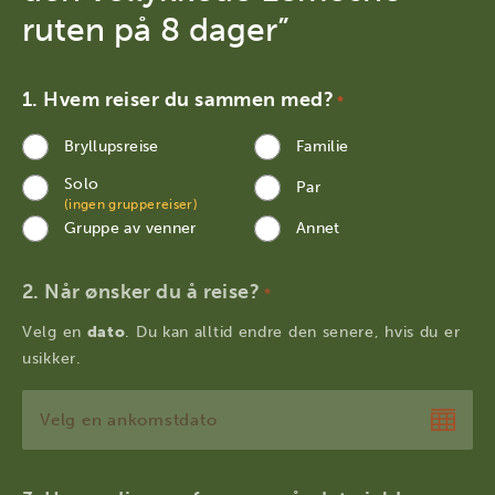
ruten på 8 dager”
Hvem reiser du sammen med?
*
Bryllupsreise
Familie
Solo
Par
(ingen gruppereiser)
Gruppe av venner
Annet
Når ønsker du å reise?
*
Velg en
dato
. Du kan alltid endre den senere, hvis du er
usikker.
DD
dot