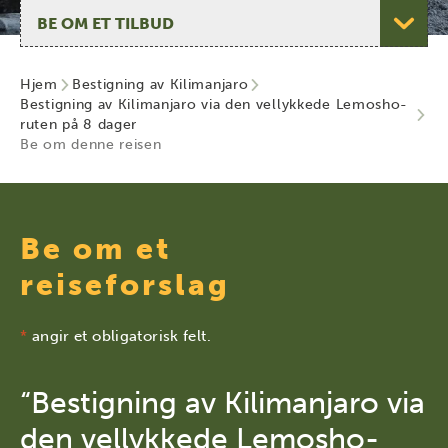
Velg side
Hjem
Bestigning av Kilimanjaro
Bestigning av Kilimanjaro via den vellykkede Lemosho-
ruten på 8 dager
Be om denne reisen
Be om et
reiseforslag
*
angir et obligatorisk felt.
“Bestigning av Kilimanjaro via
den vellykkede Lemosho-