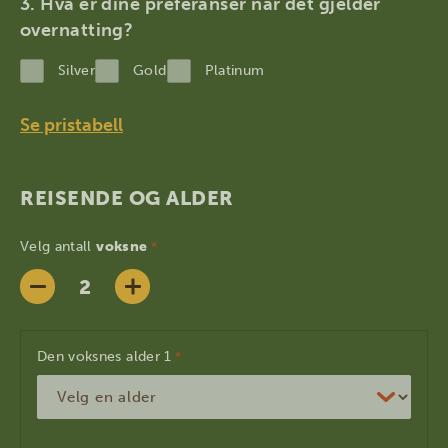
MM
Hva er dine preferanser når det gjelder
dot
overnatting?
YYYY
Silver
Gold
Platinum
Se pristabell
REISENDE OG ALDER
Velg antall
voksne
*
Den voksnes alder
*