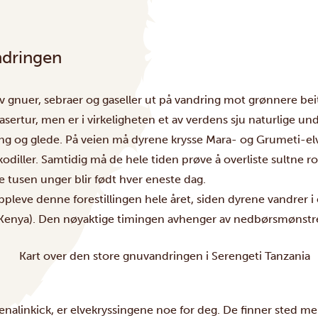
ndringen
 av gnuer, sebraer og gaseller ut på vandring mot grønnere b
asertur, men er i virkeligheten et av verdens sju naturlige und
ng og glede. På veien må dyrene krysse Mara- og Grumeti-el
iller. Samtidig må de hele tiden prøve å overliste sultne ro
e tusen unger blir født hver eneste dag.
ppleve denne forestillingen hele året, siden dyrene vandrer i
Kenya). Den nøyaktige timingen avhenger av nedbørsmønstre, so
renalinkick, er elvekryssingene noe for deg. De finner sted m