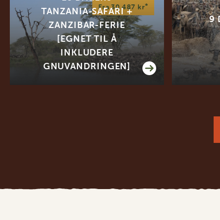
*
Fra 30 487 kr
TANZANIA-SAFARI +
9 
ZANZIBAR-FERIE
[EGNET TIL Å
INKLUDERE
GNUVANDRINGEN]