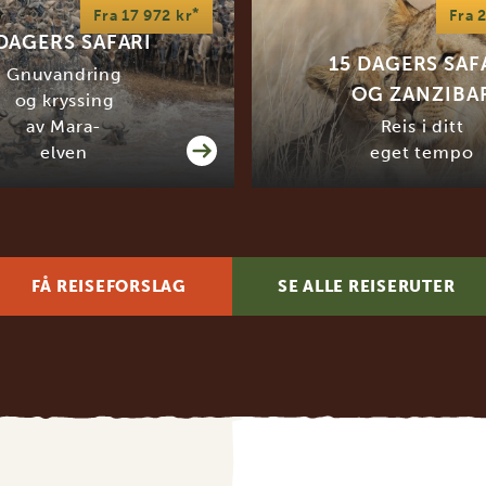
*
Fra 17 972 kr
Fra 
DAGERS SAFARI
15 DAGERS SAF
Gnuvandring
OG ZANZIBA
og kryssing
av Mara-
Reis i ditt
elven
eget tempo
FÅ REISEFORSLAG
SE ALLE REISERUTER