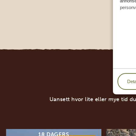
annonser
personv
Deta
Uansett hvor lite eller mye tid du
18 DAGERS