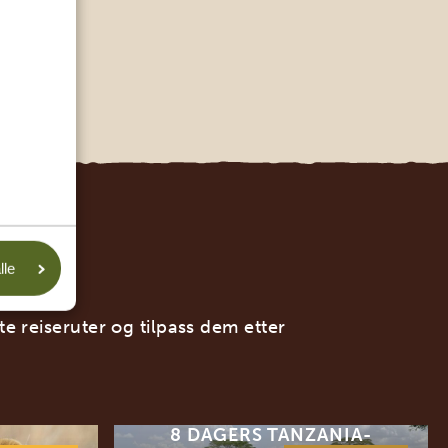
I
lle
ste reiseruter og tilpass dem etter
8 DAGERS TANZANIA-