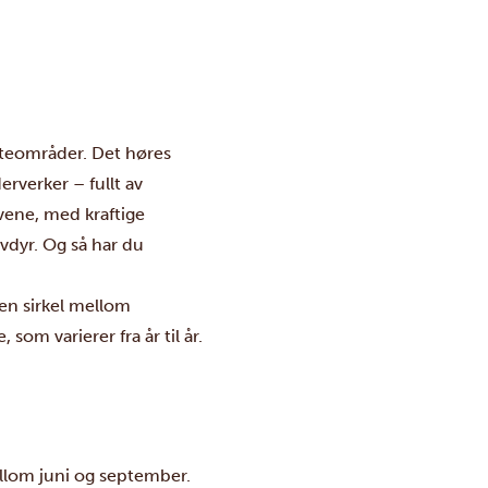
eiteområder. Det høres
erverker – fullt av
vene, med kraftige
vdyr. Og så har du
 en sirkel mellom
m varierer fra år til år.
ellom juni og september.