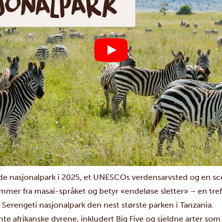
nde nasjonalpark i 2025, et UNESCOs verdensarvsted og en scen
mer fra masai-språket og betyr «endeløse sletter» – en tre
 Serengeti nasjonalpark den nest største parken i Tanzania.
nte afrikanske dyrene, inkludert Big Five og sjeldne arter som