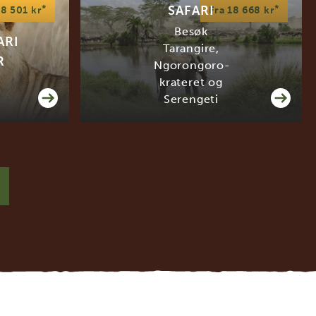
*
*
SAFARI
28 501 kr
Fra 18 668 kr
Besøk
ARI
Tarangire,
R
Ngorongoro-
krateret og
Serengeti