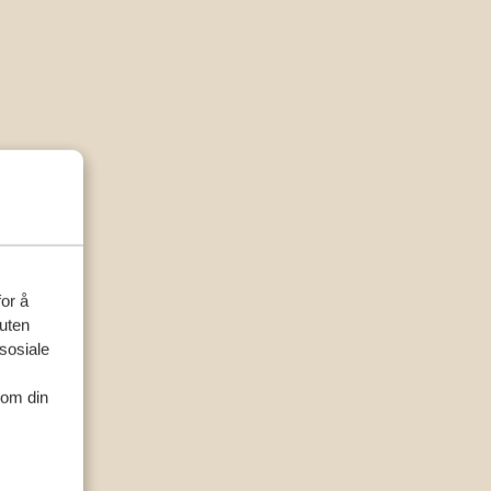
for å
suten
sosiale
nom din