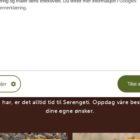
ing og måler dens effektivitet. Du finner mer informasjon i
Googles
ernerklæring
.
REISERUTER I SERENGET
ljer
Tillat a
 har, er det alltid tid til Serengeti. Oppdag våre be
dine egne ønsker.