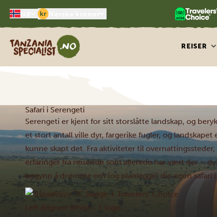
kr
NB
Norske kroner
Tanzania Specialist
REISER
Safari i Serengeti
Serengeti er kjent for sitt storslåtte landskap, og ber
et stort antall ville dyr, fargerike fugler, og landskap
kunne skapt det. Fra aktiviteter til overnattingssteder
erfaringer fra reisende som allerede har vært der – dy
begynn å drømme om (og planlegge) din egen safari i