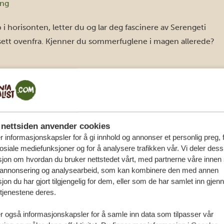
ong
 i horisonten, letter du og lar deg fascinere av Serengeti
v sett ovenfra. Kjenner du sommerfuglene i magen allerede?
nettsiden anvender cookies
r informasjonskapsler for å gi innhold og annonser et personlig preg, 
hen
osiale mediefunksjoner og for å analysere trafikken vår. Vi deler des
jon om hvordan du bruker nettstedet vårt, med partnerne våre innen 
 annonsering og analysearbeid, som kan kombinere den med annen
en like spesiell avslutning. Nyt en utsøkt middag under
jon du har gjort tilgjengelig for dem, eller som de har samlet inn gjen
 med den som betyr aller mest for deg.
tjenestene deres.
r også informasjonskapsler for å samle inn data som tilpasser vår