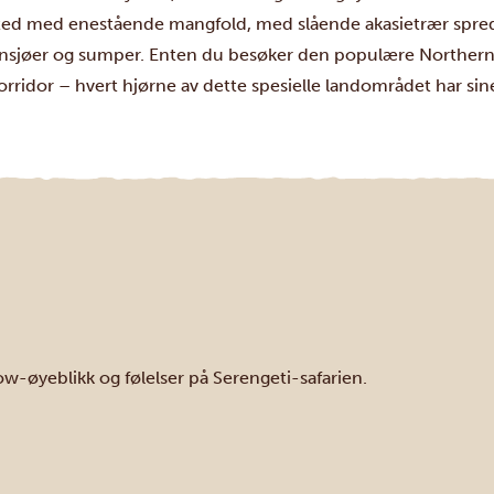
t sted med enestående mangfold, med slående akasietrær spre
il innsjøer og sumper. Enten du besøker den populære Northern
orridor – hvert hjørne av dette spesielle landområdet har si
-øyeblikk og følelser på Serengeti-safarien.