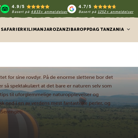
4.9/5
4.7/5
Basert på
4833+ anmeldelser
Basert på
1252+ anmeldelser
SAFARIER
KILIMANJARO
ZANZIBAR
OPPDAG TANZANIA
yktet for sine rovdyr. På de enorme slettene bor det
et er så spektakulært at det bare er naturen selv som
, tips til uforglemmelige naturopplevelser og
kk ned i en av verdens mest fantastiske perler, og
 Serengeti.