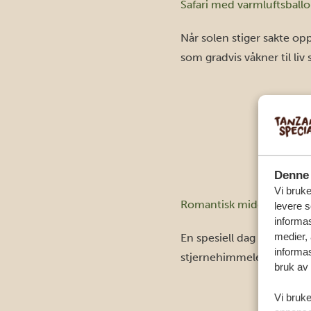
Safari med varmluftsball
Når solen stiger sakte opp
som gradvis våkner til li
Denne 
Vi bruke
Romantisk middag i bus
levere s
informas
medier,
En spesiell dag fortjener 
informas
stjernehimmelen, sammen
bruk av 
Vi bruke