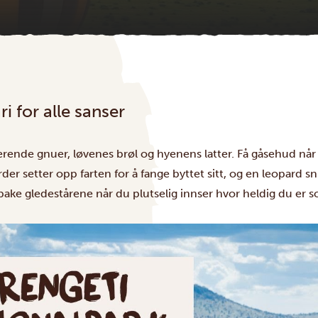
i for alle sanser
rende gnuer, løvenes brøl og hyenens latter. Få gåsehud når
der setter opp farten for å fange byttet sitt, og en leopard 
lbake gledestårene når du plutselig innser hvor heldig du er s